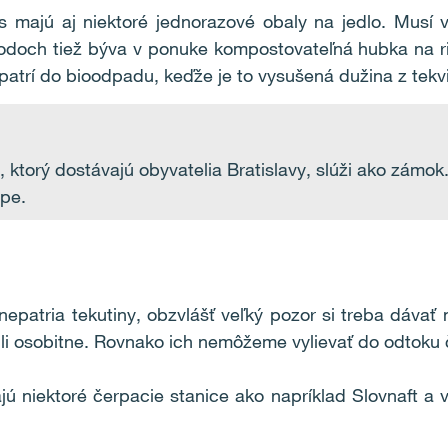
 majú aj niektoré jednorazové obaly na jedlo. Musí
och tiež býva v ponuke kompostovateľná hubka na riad
patrí do bioodpadu, keďže je to vysušená dužina z tekv
 ktorý dostávajú obyvatelia Bratislavy, slúži ako zámok
pe.
patria tekutiny, obzvlášť veľký pozor si treba dávať na
dili osobitne. Rovnako ich nemôžeme vylievať do odtoku č
ú niektoré čerpacie stanice ako napríklad Slovnaft a v