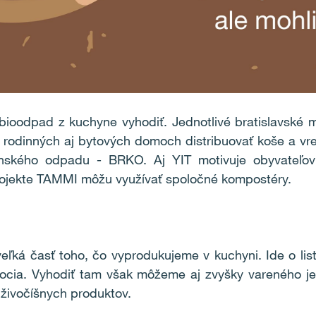
ioodpad z kuchyne vyhodiť. Jednotlivé bratislavské 
rodinných aj bytových domoch distribuovať koše a vre
hynského odpadu - BRKO. Aj YIT motivuje obyvateľov
projekte TAMMI môžu využívať spoločné kompostéry.
ľká časť toho, čo vyprodukujeme v kuchyni. Ide o listy
ovocia. Vyhodiť tam však môžeme aj zvyšky vareného je
 živočíšnych produktov.