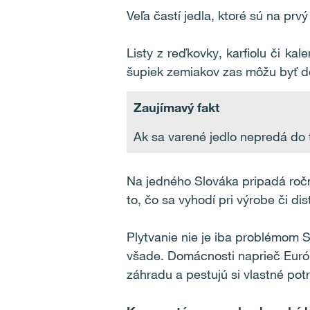
Veľa častí jedla, ktoré sú na p
Listy z reďkovky, karfiolu či ka
šupiek zemiakov zas môžu byť d
Zaujímavý fakt
Ak sa varené jedlo nepredá do t
Na jedného Slováka pripadá ročn
to, čo sa vyhodí pri výrobe či d
Plytvanie nie je iba problémom S
všade. Domácnosti naprieč Európ
záhradu a pestujú si vlastné pot