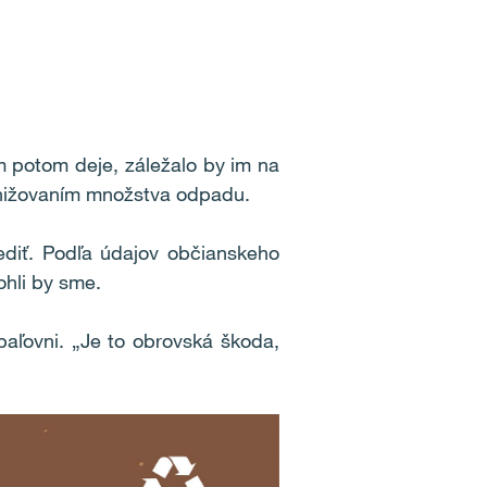
m potom deje, záležalo by im na
 znižovaním množstva odpadu.
ediť. Podľa údajov občianskeho
ohli by sme.
aľovni. „Je to obrovská škoda,