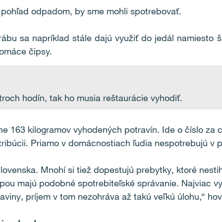
rvý pohľad odpadom, by sme mohli spotrebovať.
lerábu sa napríklad stále dajú využiť do jedál namiesto
omáce čipsy.
roch hodín, tak ho musia reštaurácie vyhodiť.
e 163 kilogramov vyhodených potravín. Ide o číslo za ce
istribúcii. Priamo v domácnostiach ľudia nespotrebujú v 
lovenska. Mnohí si tiež dopestujú prebytky, ktoré nesti
ou majú podobné spotrebiteľské správanie. Najviac vyh
raviny, príjem v tom nezohráva až takú veľkú úlohu,“ ho