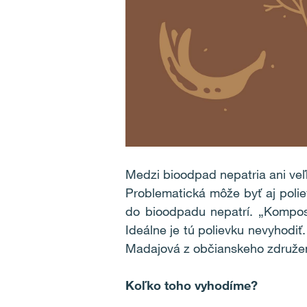
Medzi bioodpad nepatria ani veľ
Problematická môže byť aj poli
do bioodpadu nepatrí. „Kompost
Ideálne je tú polievku nevyhodiť
Madajová z občianskeho združeni
Koľko toho vyhodíme?