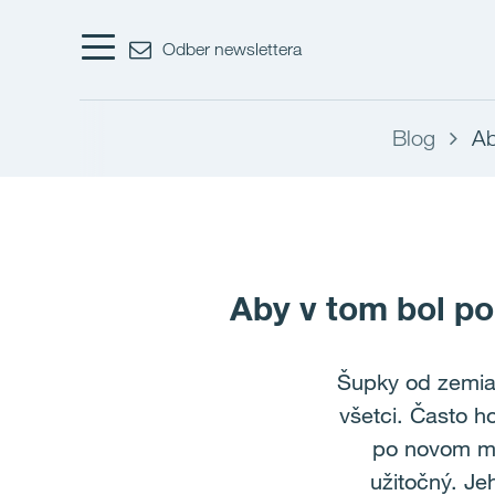
Odber newslettera
Blog
Ab
Aby v tom bol po
Šupky od zemiak
všetci. Často 
po novom mal
užitočný. Je