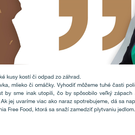
ké kusy kostí či odpad zo záhrad.
evka, mlieko či omáčky. Vyhodiť môžeme tuhé časti pol
 by sme inak utopili, čo by spôsobilo veľký zápach a
. Ak jej uvaríme viac ako naraz spotrebujeme, dá sa na
a Free Food, ktorá sa snaží zamedziť plytvaniu jedlom