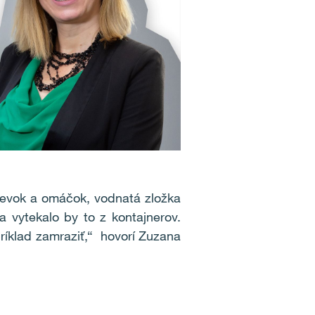
ievok a omáčok, vodnatá zložka
 vytekalo by to z kontajnerov.
príklad zamraziť,“ hovorí Zuzana
.