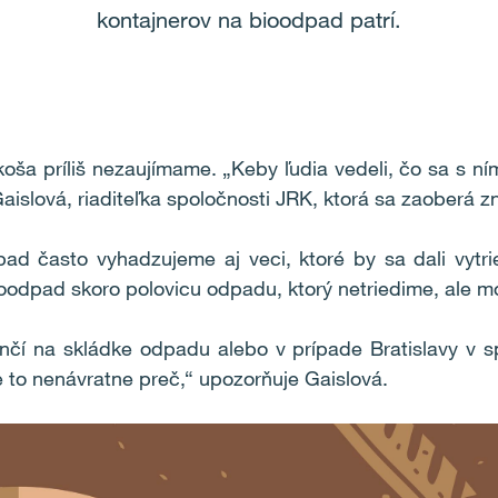
kontajnerov na bioodpad patrí.
ša príliš nezaujímame. „Keby ľudia vedeli, čo sa s ní
Gaislová, riaditeľka spoločnosti JRK, ktorá sa zaoberá
d často vyhadzujeme aj veci, ktoré by sa dali vytri
ioodpad skoro polovicu odpadu, ktorý netriedime, ale m
čí na skládke odpadu alebo v prípade Bratislavy v sp
 to nenávratne preč,“ upozorňuje Gaislová.