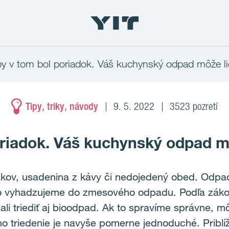
y v tom bol poriadok. Váš kuchynský odpad môže lie
Tipy, triky, návody
9. 5. 2022
3523 pozretí
riadok. Váš kuchynský odpad mô
ov, usadenina z kávy či nedojedený obed. Odpad
ho vyhadzujeme do zmesového odpadu. Podľa zák
i triediť aj bioodpad. Ak to spravíme správne, m
ho triedenie je navyše pomerne jednoduché. Priblí