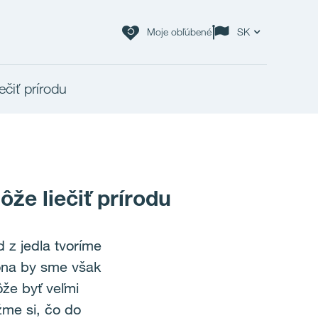
Moje obľúbené
SK
čiť prírodu
že liečiť prírodu
 z jedla tvoríme
ona by sme však
ôže byť veľmi
žme si, čo do