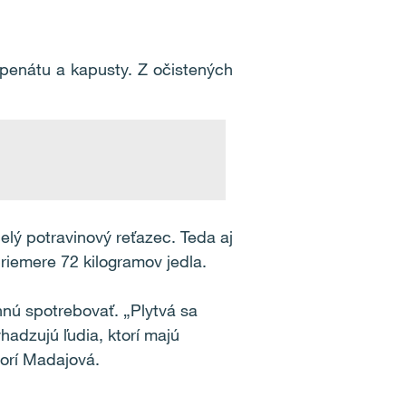
 špenátu a kapusty. Z očistených
lý potravinový reťazec. Teda aj
priemere 72 kilogramov jedla.
hnú spotrebovať. „Plytvá sa
adzujú ľudia, ktorí majú
vorí Madajová.