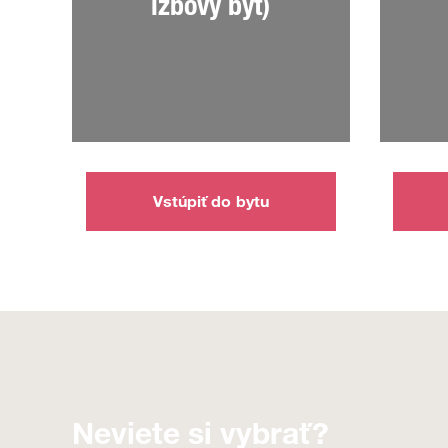
izbový byt)
Vstúpiť do bytu
Neviete si vybrať?