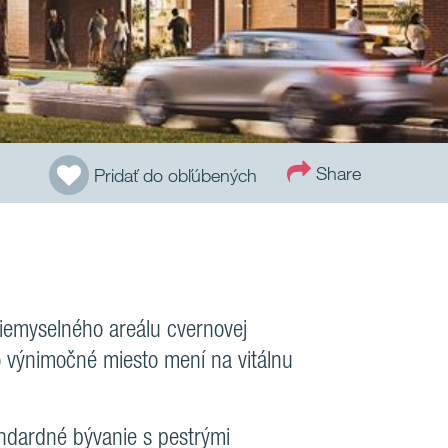
Share
Pridať do obľúbených
riemyselného areálu cvernovej
o výnimočné miesto mení na vitálnu
ndardné bývanie s pestrými