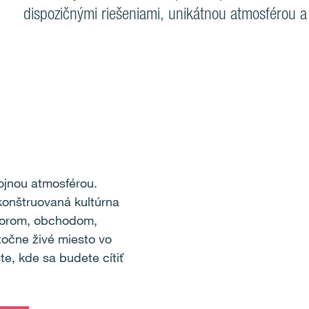
dispozičnými riešeniami, unikátnou atmosférou 
ojnou atmosférou.
ekonštruovaná kultúrna
vorom, obchodom,
očne živé miesto vo
te, kde sa budete cítiť