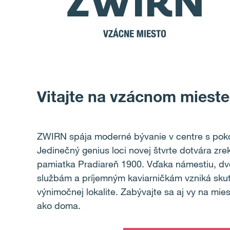
Vitajte na vzácnom mieste
ZWIRN spája moderné bývanie v centre s pok
Jedinečný genius loci novej štvrte dotvára zr
pamiatka Pradiareň 1900. Vďaka námestiu, d
službám a príjemným kaviarničkám vzniká skut
výnimočnej lokalite. Zabývajte sa aj vy na mies
ako doma.