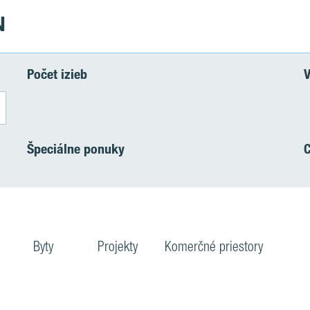
N
Počet izieb
V
Špeciálne ponuky
Byty
Projekty
Komerčné priestory