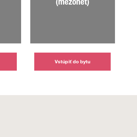
(mezonet)
Vstúpiť do bytu