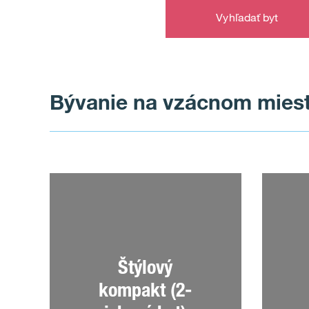
Vyhľadať byt
Bývanie na vzácnom mies
Štýlový
kompakt (2-