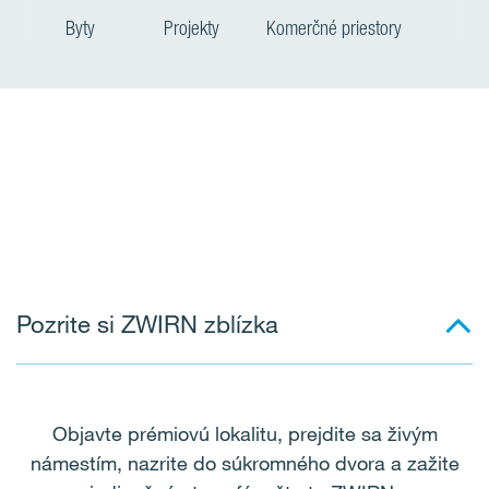
Byty
Projekty
Komerčné priestory
P
r
o
j
e
Pozrite si ZWIRN zblízka
k
t
y
Objavte prémiovú lokalitu, prejdite sa živým
námestím, nazrite do súkromného dvora a zažite