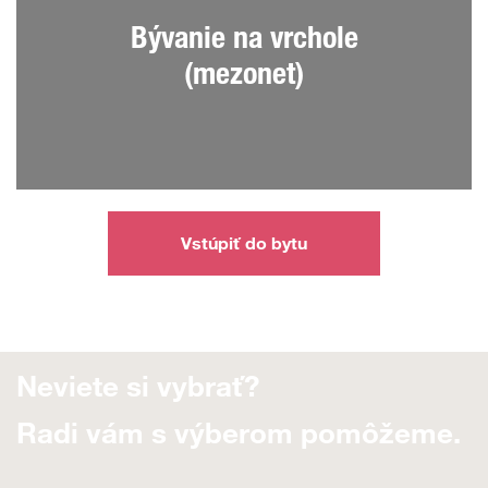
Bývanie na vrchole
(mezonet)
Vstúpiť do bytu
Neviete si vybrať?
Radi vám s výberom pomôžeme.