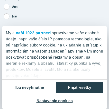
Áno
Nie
My a
naši 1022 partneri
spracúvame vaše osobné
Odoslať
údaje, napr. vaše číslo IP pomocou technológie, ako
sú napríklad súbory cookie, na ukladanie a prístup k
informáciám na vašom zariadení, aby sme vám mohli
poskytovať prispôsobené reklamy a obsah, na
meranie reklamy a obsahu, štatistiky publika a vývoj
9x
produktov. Môžete si zvoliť, kto a na aké účely
použije vaše údaje.
Developer roka
Iba nevyhnutné
Prijať všetky
Ak to povolíte, chceli by sme tiež:
Zhromažďovať informácie o vašej geografickej
30+
polohe s presnosťou na niekoľko metrov
Nastavenie cookies
Identifikovať vaše zariadenie aktívnym