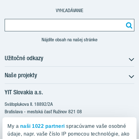
VYHĽADÁVANIE
Nájdite obsah na našej stránke
Užitočné odkazy
Naše projekty
O nás
Prečo bývať s nami
YIT Slovakia a.s.
Družstevné bývanie
Udržateľnosť máme v DNA
NUPPU
Svätoplukova II. 18892/2A
Starostlivosť o zákazníkov
ZWIRN
Bratislava - mestská časť Ružinov 821 08
Financovanie
Slovakia
ROZETA
Služba Starý za nový
My a
naši 1022 partneri
spracúvame vaše osobné
MLYNÁRKA
Služba zariadenia bytu
údaje, napr. vaše číslo IP pomocou technológie, ako
0800 800 474