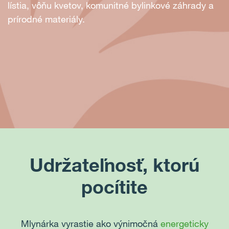
lístia, vôňu kvetov, komunitné bylinkové záhrady a
prírodné materiály.
Udržateľnosť, ktorú
pocítite
Mlynárka vyrastie ako výnimočná
energeticky