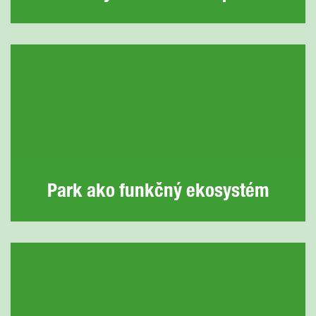
Park ako funkčný ekosystém
Dažďová voda sa zachytáva priamo v území