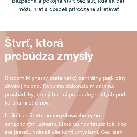
Bezpečná a pokojná štvrť bez áut, kde sa deti
môžu hrať a dospelí prirodzene stretávať
Štvrť, ktorá
prebúdza zmysly
Srdcom Mlynárky bude veľký centrálny park plný
divokej zelene. Ponúkne dokonalé miesta na
prechádzky, ranný beh či poobedný oddych pod
korunami stromov.
Unikátom štvrte sú
zmyslové dvory
so
senzorickými zónami, ktoré sú navrhnuté tak, aby
ste prírodu vnímali všetkými zmyslami. Cez šum