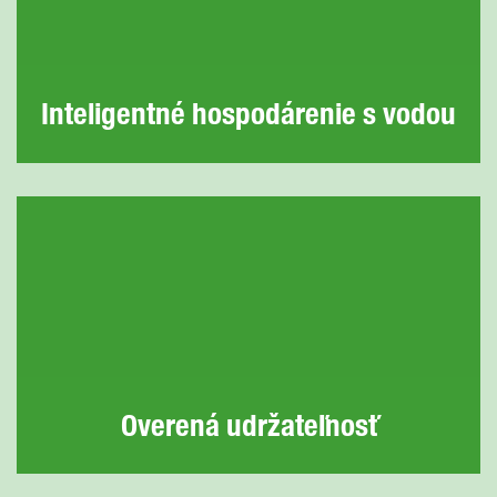
a vracia späť do prírody, čo pomáha
udržiavať stabilnú mikroklímu aj po silných
dažďoch.
Inteligentné hospodárenie s vodou
Overená udržateľnosť