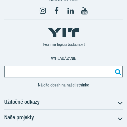
YouTube
Tvoríme lepšiu budúcnosť
VYHĽADÁVANIE
Nájdite obsah na našej stránke
Užitočné odkazy
Naše projekty
O nás
Prečo bývať s nami