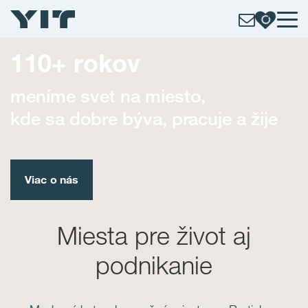
110+ rokov
meníme svet na miesto,
kde sa dobre býva, pracuje a žije
Viac o nás
Miesta pre život aj
podnikanie