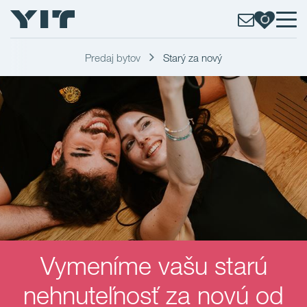
Predaj bytov
Starý za nový
Vymeníme vašu starú
nehnuteľnosť za novú od