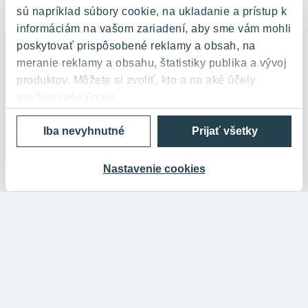
sú napríklad súbory cookie, na ukladanie a prístup k
informáciám na vašom zariadení, aby sme vám mohli
poskytovať prispôsobené reklamy a obsah, na
meranie reklamy a obsahu, štatistiky publika a vývoj
produktov. Môžete si zvoliť, kto a na aké účely
použije vaše údaje.
Iba nevyhnutné
Prijať všetky
Ak to povolíte, chceli by sme tiež:
Zhromažďovať informácie o vašej geografickej
polohe s presnosťou na niekoľko metrov
Nastavenie cookies
Identifikovať vaše zariadenie aktívnym
skenovaním konkrétnych charakteristík (odtlačky
prstov).
Viac informácií o tom, ako sa spracúvajú vaše
osobné údaje, nájdete v časti s
vašimi
nastaveniami
. Súhlas môžete kedykoľvek zmeniť
alebo odvolať cez Vyhlásenie o používaní súborov