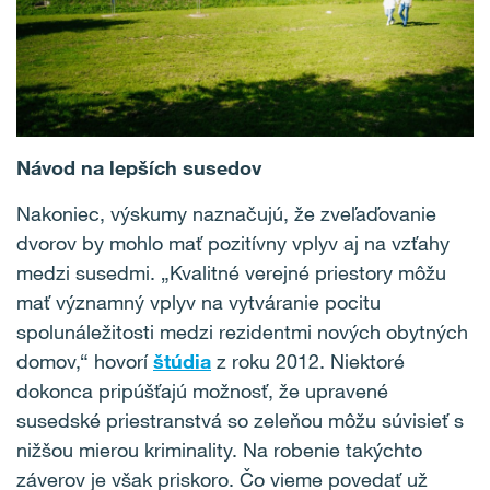
Návod na lepších susedov
Nakoniec, výskumy naznačujú, že zveľaďovanie
dvorov by mohlo mať pozitívny vplyv aj na vzťahy
medzi susedmi. „Kvalitné verejné priestory môžu
mať významný vplyv na vytváranie pocitu
spolunáležitosti medzi rezidentmi nových obytných
domov,“ hovorí
štúdia
z roku 2012. Niektoré
dokonca pripúšťajú možnosť, že upravené
susedské priestranstvá so zeleňou môžu súvisieť s
nižšou mierou kriminality. Na robenie takýchto
záverov je však priskoro. Čo vieme povedať už