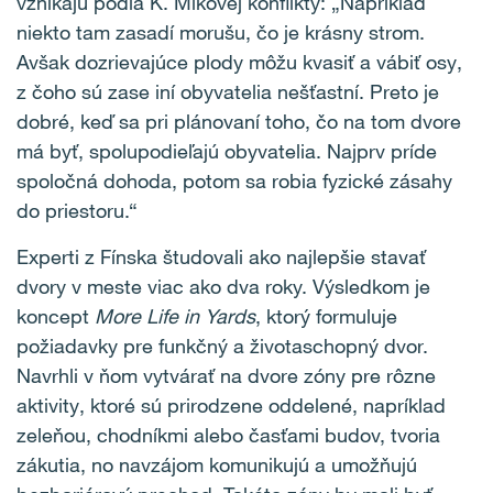
vznikajú podľa K. Mikovej konflikty: „Napríklad
niekto tam zasadí morušu, čo je krásny strom.
Avšak dozrievajúce plody môžu kvasiť a vábiť osy,
z čoho sú zase iní obyvatelia nešťastní. Preto je
dobré, keď sa pri plánovaní toho, čo na tom dvore
má byť, spolupodieľajú obyvatelia. Najprv príde
spoločná dohoda, potom sa robia fyzické zásahy
do priestoru.“
Experti z Fínska študovali ako najlepšie stavať
dvory v meste viac ako dva roky. Výsledkom je
koncept
More Life in Yards
, ktorý formuluje
požiadavky pre funkčný a životaschopný dvor.
Navrhli v ňom vytvárať na dvore zóny pre rôzne
aktivity, ktoré sú prirodzene oddelené, napríklad
zeleňou, chodníkmi alebo časťami budov, tvoria
zákutia, no navzájom komunikujú a umožňujú