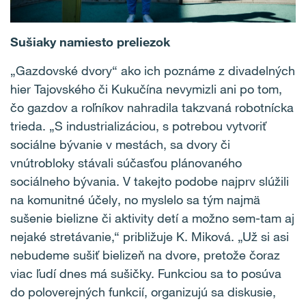
Sušiaky namiesto preliezok
„Gazdovské dvory“ ako ich poznáme z divadelných
hier Tajovského či Kukučína nevymizli ani po tom,
čo gazdov a roľníkov nahradila takzvaná robotnícka
trieda. „S industrializáciou, s potrebou vytvoriť
sociálne bývanie v mestách, sa dvory či
vnútrobloky stávali súčasťou plánovaného
sociálneho bývania. V takejto podobe najprv slúžili
na komunitné účely, no myslelo sa tým najmä
sušenie bielizne či aktivity detí a možno sem-tam aj
nejaké stretávanie,“ približuje K. Miková. „Už si asi
nebudeme sušiť bielizeň na dvore, pretože čoraz
viac ľudí dnes má sušičky. Funkciou sa to posúva
do poloverejných funkcií, organizujú sa diskusie,