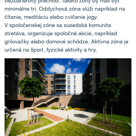
bezbariérový prechod. Takéto zóny by mali byť
minimálne tri. Oddychová zóna slúži napríklad na
čítanie, meditáciu alebo cvičenie jogy.
V spoločenskej zóne sa susedská komunita
stretáva, organizuje spoločné akcie, napríklad
grilovačky alebo domové schôdze. Aktívna zóna je
určená na šport, fyzické aktivity a hry.