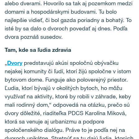
alebo dverami. Hovorilo sa tak aj pozemkom medzi
domami a hospodárskymi budovami. Tu bolo
najlepšie vidieť, či bol gazda poriadny a bohatý. To
isté by sa dalo o dvoroch povedať aj dnes. Podľa
dvora poznáš susedov.
Tam, kde sa ľudia zdravia
„
Dvory
predstavujú akúsi spoločnú obývačku
nejakej komunity či ľudí, ktorí žijú spoločne v istom
bytovom dome. Funguje ako poloverejný priestor.
Ľudia, ktorí bývajú v okolitých bytoch, ho môžu
využívať na aktivity, ktoré by robili v záhrade, keby
mali rodinný dom,“ odpovedá na otázku, prečo sú
dvory dôležité, riaditeľka PDCS Karolína Miková,
ktorá sa venuje aj urbanizmu a podpore
spoločenského dialógu. Práve to je podľa nej na
dvoroch unikátne. Stretnúť sa tu dajú ľudia, ktorých