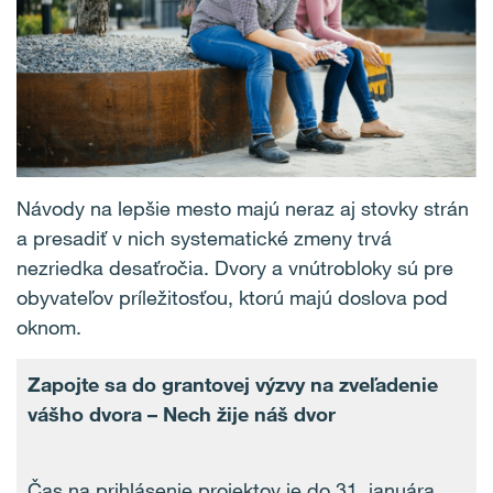
Návody na lepšie mesto majú neraz aj stovky strán
a presadiť v nich systematické zmeny trvá
nezriedka desaťročia. Dvory a vnútrobloky sú pre
obyvateľov príležitosťou, ktorú majú doslova pod
oknom.
Zapojte sa do grantovej výzvy na zveľadenie
vášho dvora – Nech žije náš dvor
Čas na prihlásenie projektov je do 31. januára