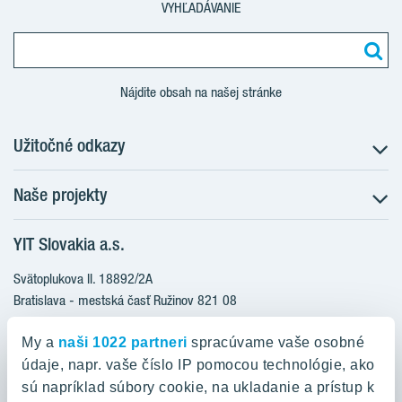
VYHĽADÁVANIE
Nájdite obsah na našej stránke
Užitočné odkazy
Naše projekty
O nás
Prečo bývať s nami
YIT Slovakia a.s.
Družstevné bývanie
Udržateľnosť máme v DNA
NUPPU
Svätoplukova II. 18892/2A
Starostlivosť o zákazníkov
ZWIRN
Bratislava - mestská časť Ružinov 821 08
Financovanie
Slovakia
ROZETA
Služba Starý za nový
My a
naši 1022 partneri
spracúvame vaše osobné
MLYNÁRKA
Služba zariadenia bytu
údaje, napr. vaše číslo IP pomocou technológie, ako
0800 800 474
ZWIRN OFFICE
sú napríklad súbory cookie, na ukladanie a prístup k
Novinky a médiá
info@yit.sk