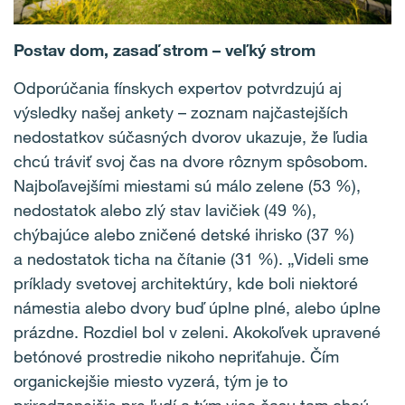
Postav dom, zasaď strom – veľký strom
Odporúčania fínskych expertov potvrdzujú aj
výsledky našej ankety – zoznam najčastejších
nedostatkov súčasných dvorov ukazuje, že ľudia
chcú tráviť svoj čas na dvore rôznym spôsobom.
Najboľavejšími miestami sú málo zelene (53 %),
nedostatok alebo zlý stav lavičiek (49 %),
chýbajúce alebo zničené detské ihrisko (37 %)
a nedostatok ticha na čítanie (31 %). „Videli sme
príklady svetovej architektúry, kde boli niektoré
námestia alebo dvory buď úplne plné, alebo úplne
prázdne. Rozdiel bol v zeleni. Akokoľvek upravené
betónové prostredie nikoho nepriťahuje. Čím
organickejšie miesto vyzerá, tým je to
prirodzenejšie pre ľudí a tým viac času tam chcú