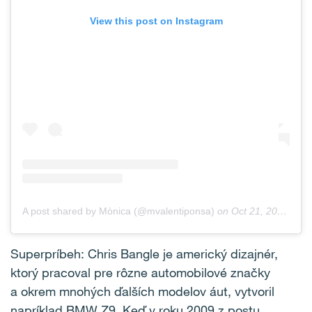
View this post on Instagram
A post shared by Mònica (@mvalentiponsa)
on
Oct 21, 2018 at 1:08pm PDT
Superpríbeh: Chris Bangle je americký dizajnér,
ktorý pracoval pre rôzne automobilové značky
a okrem mnohých ďalších modelov áut, vytvoril
napríklad BMW Z9. Keď v roku 2009 z postu