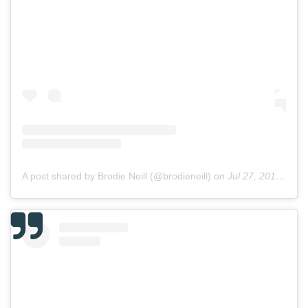
A post shared by Brodie Neill (@brodieneill)
on
Jul 27, 2017 at 11:52pm PDT