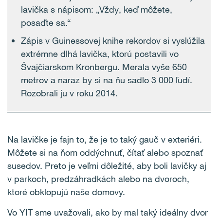
lavička s nápisom: „Vždy, keď môžete,
posaďte sa.“
Zápis v Guinessovej knihe rekordov si vyslúžila
extrémne dlhá lavička, ktorú postavili vo
Švajčiarskom Kronbergu. Merala vyše 650
metrov a naraz by si na ňu sadlo 3 000 ľudí.
Rozobrali ju v roku 2014.
Na lavičke je fajn to, že je to taký gauč v exteriéri.
Môžete si na ňom oddýchnuť, čítať alebo spoznať
susedov. Preto je veľmi dôležité, aby boli lavičky aj
v parkoch, predzáhradkách alebo na dvoroch,
ktoré obklopujú naše domovy.
Vo YIT sme uvažovali, ako by mal taký ideálny dvor