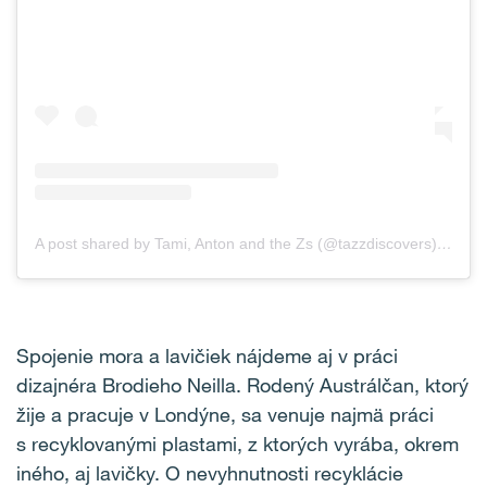
A post shared by Tami, Anton and the Zs (@tazzdiscovers)
on
Oct
Spojenie mora a lavičiek nájdeme aj v práci
dizajnéra Brodieho Neilla. Rodený Austrálčan, ktorý
žije a pracuje v Londýne, sa venuje najmä práci
s recyklovanými plastami, z ktorých vyrába, okrem
iného, aj lavičky. O nevyhnutnosti recyklácie