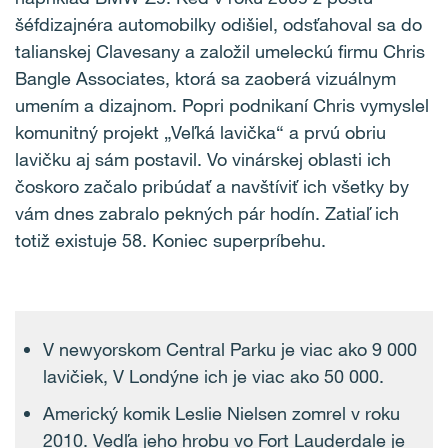
šéfdizajnéra automobilky odišiel, odsťahoval sa do
talianskej Clavesany a založil umeleckú firmu Chris
Bangle Associates, ktorá sa zaoberá vizuálnym
umením a dizajnom. Popri podnikaní Chris vymyslel
komunitný projekt „Veľká lavička“ a prvú obriu
lavičku aj sám postavil. Vo vinárskej oblasti ich
čoskoro začalo pribúdať a navštíviť ich všetky by
vám dnes zabralo pekných pár hodín. Zatiaľ ich
totiž existuje 58. Koniec superpríbehu.
V newyorskom Central Parku je viac ako 9 000
lavičiek, V Londýne ich je viac ako 50 000.
Americký komik Leslie Nielsen zomrel v roku
2010. Vedľa jeho hrobu vo Fort Lauderdale je