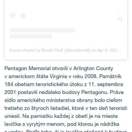
A post shared by Brodie Neill (@brodieneill)
on
Apr 8, 2018 at 12:43am PDT
Pentagon Memorial otvorili v Arlington County
v americkom štáte Virginia v roku 2008. Pamätník
184 obetiam teroristického útoku z 11. septembra
2001 postavili neďaleko budovy Pentagonu. Práve
sídlo amerického ministerstva obrany bolo cieľom
tretieho zo štyroch lietadiel, ktoré v ten deň teroristi
uniesli. Na pamiatku každej z obetí je na mieste
lavička s vyrytým menom, pod ktorou je nádržka
s vodou. Podľa toho, či je lavička otočená k budove