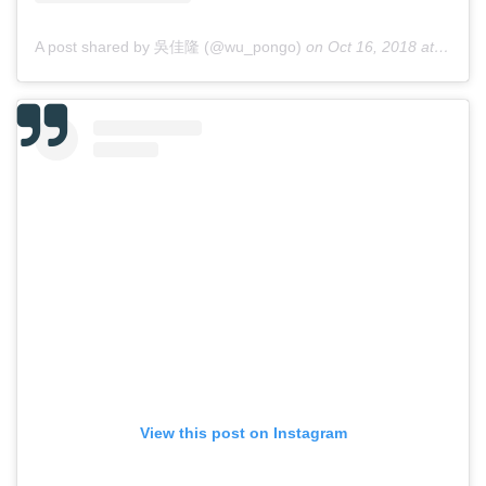
A post shared by 吳佳隆 (@wu_pongo)
on
Oct 16, 2018 at 4:35am PDT
View this post on Instagram