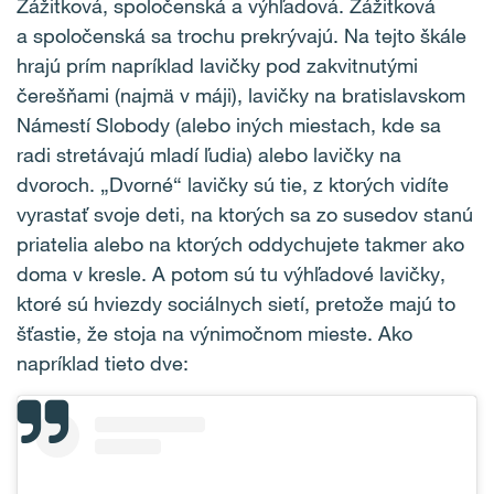
Zážitková, spoločenská a výhľadová. Zážitková
a spoločenská sa trochu prekrývajú. Na tejto škále
hrajú prím napríklad lavičky pod zakvitnutými
čerešňami (najmä v máji), lavičky na bratislavskom
Námestí Slobody (alebo iných miestach, kde sa
radi stretávajú mladí ľudia) alebo lavičky na
dvoroch. „Dvorné“ lavičky sú tie, z ktorých vidíte
vyrastať svoje deti, na ktorých sa zo susedov stanú
priatelia alebo na ktorých oddychujete takmer ako
doma v kresle. A potom sú tu výhľadové lavičky,
ktoré sú hviezdy sociálnych sietí, pretože majú to
šťastie, že stoja na výnimočnom mieste. Ako
napríklad tieto dve: