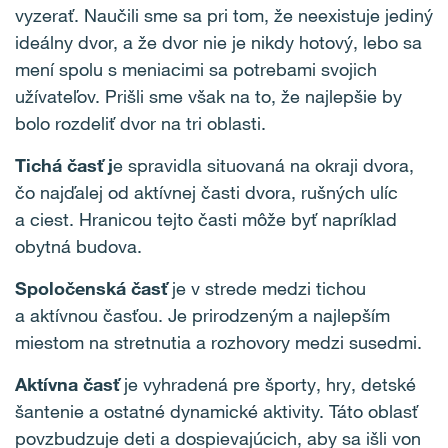
vyzerať. Naučili sme sa pri tom, že neexistuje jediný
ideálny dvor, a že dvor nie je nikdy hotový, lebo sa
mení spolu s meniacimi sa potrebami svojich
užívateľov. Prišli sme však na to, že najlepšie by
bolo rozdeliť dvor na tri oblasti.
Tichá časť j
e spravidla situovaná na okraji dvora,
čo najďalej od aktívnej časti dvora, rušných ulíc
a ciest. Hranicou tejto časti môže byť napríklad
obytná budova.
Spoločenská časť
je v strede medzi tichou
a aktívnou časťou. Je prirodzeným a najlepším
miestom na stretnutia a rozhovory medzi susedmi.
Aktívna časť
je vyhradená pre športy, hry, detské
šantenie a ostatné dynamické aktivity. Táto oblasť
povzbudzuje deti a dospievajúcich, aby sa išli von