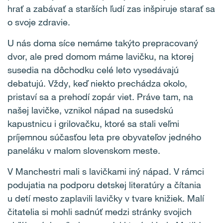
hrať a zabávať a starších ľudí zas inšpiruje starať sa
o svoje zdravie.
U nás doma síce nemáme takýto prepracovaný
dvor, ale pred domom máme lavičku, na ktorej
susedia na dôchodku celé leto vysedávajú
debatujú. Vždy, keď niekto prechádza okolo,
pristaví sa a prehodí zopár viet. Práve tam, na
našej lavičke, vznikol nápad na susedskú
kapustnicu i grilovačku, ktoré sa stali veľmi
príjemnou súčasťou leta pre obyvateľov jedného
paneláku v malom slovenskom meste.
V Manchestri mali s lavičkami iný nápad. V rámci
podujatia na podporu detskej literatúry a čítania
u detí mesto zaplavili lavičky v tvare knižiek. Malí
čitatelia si mohli sadnúť medzi stránky svojich