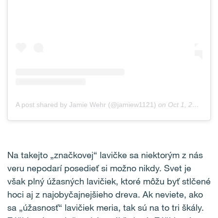
A post shared by Jamie Wehr (@jamiew1121)
on
Oct 1, 2018 at 9:13pm PDT
Na takejto „značkovej“ lavičke sa niektorým z nás
veru nepodarí posedieť si možno nikdy. Svet je
však plný úžasných lavičiek, ktoré môžu byť stlčené
hoci aj z najobyčajnejšieho dreva. Ak neviete, ako
sa „úžasnosť“ lavičiek meria, tak sú na to tri škály.