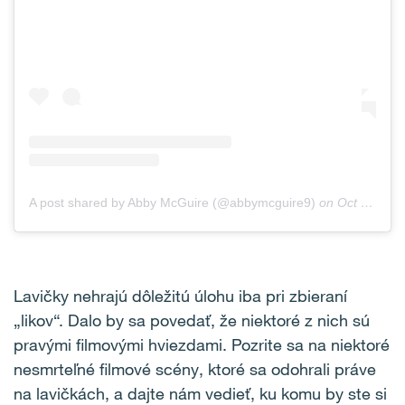
A post shared by Abby McGuire (@abbymcguire9)
on
Oct 22, 2018 at 1:23pm PDT
Lavičky nehrajú dôležitú úlohu iba pri zbieraní
„likov“. Dalo by sa povedať, že niektoré z nich sú
pravými filmovými hviezdami. Pozrite sa na niektoré
nesmrteľné filmové scény, ktoré sa odohrali práve
na lavičkách, a dajte nám vedieť, ku komu by ste si