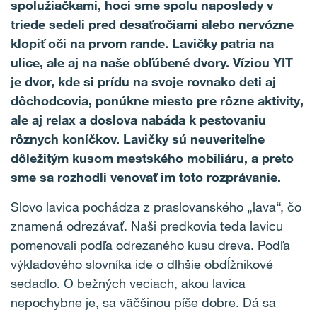
spolužiačkami, hoci sme spolu naposledy v
triede sedeli pred desaťročiami alebo nervózne
klopiť oči na prvom rande. Lavičky patria na
ulice, ale aj na naše obľúbené dvory. Víziou YIT
je dvor, kde si prídu na svoje rovnako deti aj
dôchodcovia, ponúkne miesto pre rôzne aktivity,
ale aj relax a doslova nabáda k pestovaniu
rôznych koníčkov. Lavičky sú neuveriteľne
dôležitým kusom mestského mobiliáru, a preto
sme sa rozhodli venovať im toto rozprávanie.
Slovo lavica pochádza z praslovanského „lava“, čo
znamená odrezávať. Naši predkovia teda lavicu
pomenovali podľa odrezaného kusu dreva. Podľa
výkladového slovníka ide o dlhšie obdĺžnikové
sedadlo. O bežných veciach, akou lavica
nepochybne je, sa väčšinou píše dobre. Dá sa