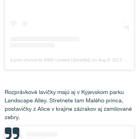
A post shared by BWD Limited (@bwdltd)
on
Aug 8, 2017 at 6:22am PDT
Rozprávkové lavičky majú aj v Kyjevskom parku
Landscape Alley. Stretnete tam Malého princa,
postavičky z Alice v krajine zázrakov aj zamilované
zebry.