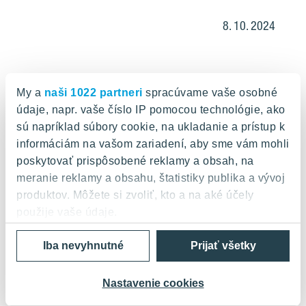
8. 10. 2024
My a
naši 1022 partneri
spracúvame vaše osobné
údaje, napr. vaše číslo IP pomocou technológie, ako
sú napríklad súbory cookie, na ukladanie a prístup k
informáciám na vašom zariadení, aby sme vám mohli
poskytovať prispôsobené reklamy a obsah, na
Nová služba: fínsky developer YIT
aktívne pomáha firmám získať
meranie reklamy a obsahu, štatistiky publika a vývoj
financie na kúpu priestorov v novej
produktov. Môžete si zvoliť, kto a na aké účely
budove ZWIRN OFFICE
použije vaše údaje.
Iba nevyhnutné
Prijať všetky
Ak to povolíte, chceli by sme tiež:
Zhromažďovať informácie o vašej geografickej
28. 5. 2024
polohe s presnosťou na niekoľko metrov
Nastavenie cookies
Identifikovať vaše zariadenie aktívnym