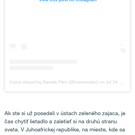
A post shared by Daniele Pitre (@mesmerdan)
on
Jul 24, 2018 at 1:03am PDT
Ak ste si už posedeli v ústach zeleného zajaca, je
čas chytiť lietadlo a zaletieť si na druhú stranu
sveta. V Juhoafrickej republike, na mieste, kde sa