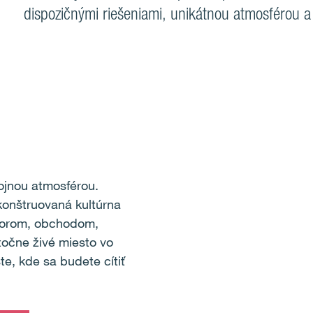
dispozičnými riešeniami, unikátnou atmosférou 
ojnou atmosférou.
ekonštruovaná kultúrna
vorom, obchodom,
očne živé miesto vo
te, kde sa budete cítiť