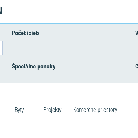
N
Počet izieb
V
Špeciálne ponuky
Byty
Projekty
Komerčné priestory