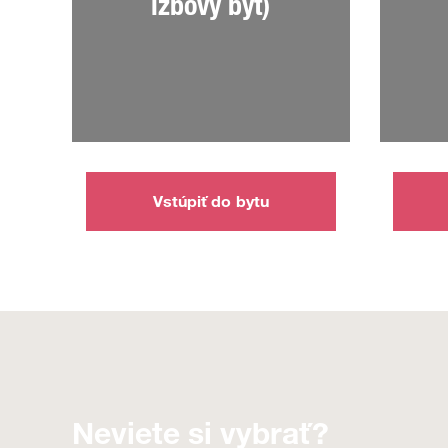
izbový byt)
Vstúpiť do bytu
Neviete si vybrať?