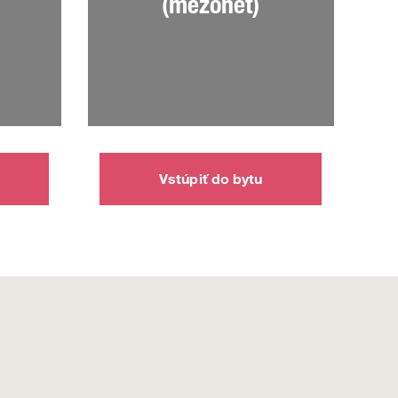
(mezonet)
Vstúpiť do bytu