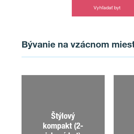
Vyhľadať byt
Bývanie na vzácnom mies
Štýlový
kompakt (2-