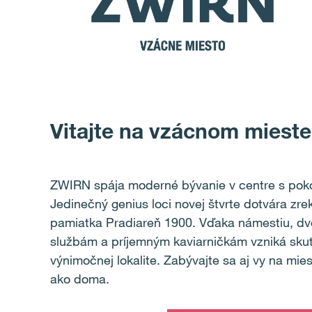
Vitajte na vzácnom mieste
ZWIRN spája moderné bývanie v centre s pok
Jedinečný genius loci novej štvrte dotvára zr
pamiatka Pradiareň 1900. Vďaka námestiu, d
službám a príjemným kaviarničkám vzniká skut
výnimočnej lokalite. Zabývajte sa aj vy na mies
ako doma.