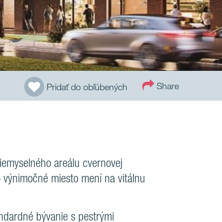
Share
Pridať do obľúbených
riemyselného areálu cvernovej
o výnimočné miesto mení na vitálnu
ndardné bývanie s pestrými