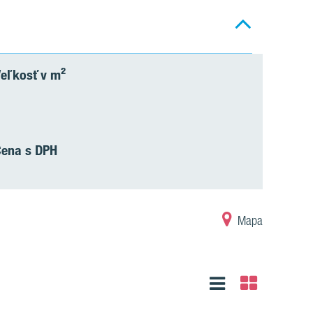
eľkosť v m²
Cena s DPH
Mapa
Zoznam
Tabuľka