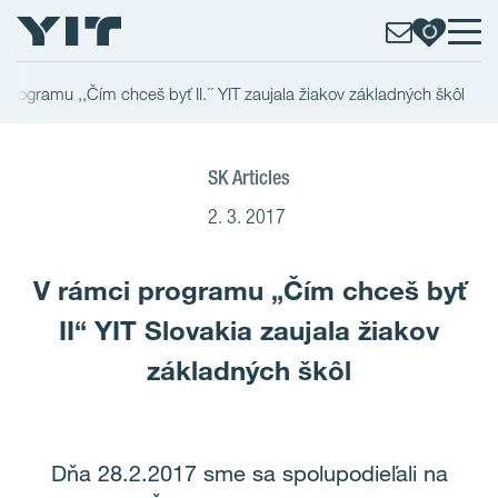
programu ,,Čím chceš byť II.´´ YIT zaujala žiakov základných škôl
SK Articles
2. 3. 2017
V rámci programu „Čím chceš byť
II“ YIT Slovakia zaujala žiakov
základných škôl
Dňa 28.2.2017 sme sa spolupodieľali na