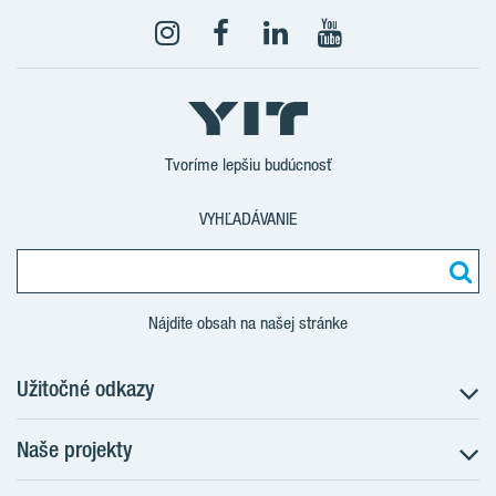
YouTube
Tvoríme lepšiu budúcnosť
VYHĽADÁVANIE
Nájdite obsah na našej stránke
Užitočné odkazy
Naše projekty
O nás
Prečo bývať s nami