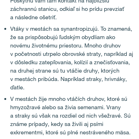
Poskytnú vám tam kontakt na najbližšiu
záchrannú stanicu, odkiaľ si ho prídu prevziať
a následne ošetriť.
Vtáky v mestách sa synantropizujú. To znamená,
že sa prispôsobujú ľudským obydliam ako
novému životnému priestoru. Mnoho druhov
v početnosti utrpelo obrovské straty, napríklad aj
v dôsledku zatepľovania, kolízií a znečisťovania,
na druhej strane sú tu vtáčie druhy, ktorých
v mestách pribúda. Napríklad straky, hrivnáky,
ďatle.
V mestách žije mnoho vtáčích druhov, ktoré sú
hmyzožravé alebo sa živia semenami. Vrany
a straky sú však na rozdiel od nich všežravé. Sú
známe prípady, kedy sa živili aj psími
exkrementmi, ktoré sú plné nestráveného mäsa.