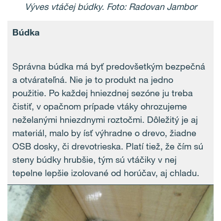
Výves vtáčej búdky. Foto: Radovan Jambor
Búdka
Správna búdka má byť predovšetkým bezpečná
a otvárateľná. Nie je to produkt na jedno
použitie. Po každej hniezdnej sezóne ju treba
čistiť, v opačnom prípade vtáky ohrozujeme
neželanými hniezdnymi roztočmi. Dôležitý je aj
materiál, malo by ísť výhradne o drevo, žiadne
OSB dosky, či drevotrieska. Platí tiež, že čím sú
steny búdky hrubšie, tým sú vtáčiky v nej
tepelne lepšie izolované od horúčav, aj chladu.