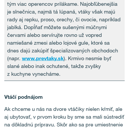
tým viac operencov prilákame. Najobľúbenejšia
je slnečnica, najmä tá lúpaná, vtáky však majú
rady aj repku, proso, orechy, či ovocie, napríklad
jablká. Dopĺňať môžete sušenými múčnymi
červami alebo servírujte rovno už vopred
namiešané zmesi alebo lojové gule, ktoré sa
dnes dajú zakúpiť špecializovaných obchodoch
(napr.
www.prevtaky.sk
). Krmivo nesmie byť
slané alebo inak ochutené, takže zvyšky
z kuchyne vynecháme.
Vtáčí podnájom
Ak chceme u nás na dvore vtáčiky nielen kŕmiť, ale
aj ubytovať, v prvom kroku by sme sa mali sústrediť
na dôkladnú prípravu. Skôr ako sa pre umiestnenie