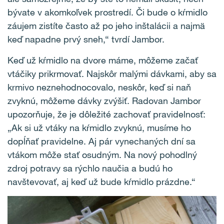
bývate v akomkoľvek prostredí. Či bude o kŕmidlo
záujem zistíte často až po jeho inštalácii a najmä
keď napadne prvý sneh,“ tvrdí Jambor.
Keď už kŕmidlo na dvore máme, môžeme začať
vtáčiky prikrmovať. Najskôr malými dávkami, aby sa
krmivo neznehodnocovalo, neskôr, keď si naň
zvyknú, môžeme dávky zvýšiť. Radovan Jambor
upozorňuje, že je dôležité zachovať pravidelnosť:
„Ak si už vtáky na kŕmidlo zvyknú, musíme ho
dopĺňať pravidelne. Aj pár vynechaných dní sa
vtákom môže stať osudným. Na nový pohodlný
zdroj potravy sa rýchlo naučia a budú ho
navštevovať, aj keď už bude kŕmidlo prázdne.“