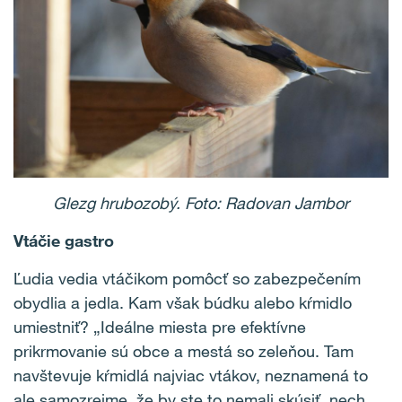
Glezg hrubozobý. Foto: Radovan Jambor
Vtáčie gastro
Ľudia vedia vtáčikom pomôcť so zabezpečením
obydlia a jedla. Kam však búdku alebo kŕmidlo
umiestniť? „Ideálne miesta pre efektívne
prikrmovanie sú obce a mestá so zeleňou. Tam
navštevuje kŕmidlá najviac vtákov, neznamená to
ale samozrejme, že by ste to nemali skúsiť, nech