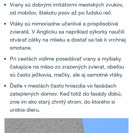
Vrany sú dobrými imitátormi mestských zvukov,
od mobilov, štekotu psov až po ľudskú reč.
Vtáky sú mimoriadne učenlivé a prispôsobivé
zvieratá. V Anglicku sa napríklad sýkorky naučili
otvárať zátky na mlieku a dostať sa tak k vrchnej
smotane.
Pri cestách vidíme posedávať vrany a myšiaky
čakajúce na mäso zo zrazených zvierat, obeťou
sú často ježkovia, mačky, ale aj samotné vtáky.
Ďatle v mestách často hniezdia vo fasádach
zateplených domov. Keď totiž do fasády ďobú,
znie im ako starý zhnitý strom, do ktorého si
urobia dieru.