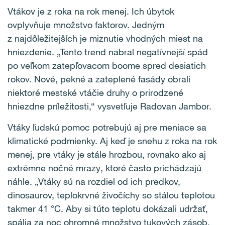
Vtákov je z roka na rok menej. Ich úbytok
ovplyvňuje množstvo faktorov. Jedným
z najdôležitejších je miznutie vhodných miest na
hniezdenie. „Tento trend nabral negatívnejší spád
po veľkom zatepľovacom boome spred desiatich
rokov. Nové, pekné a zateplené fasády obrali
niektoré mestské vtáčie druhy o prirodzené
hniezdne príležitosti,“ vysvetľuje Radovan Jambor.
Vtáky ľudskú pomoc potrebujú aj pre meniace sa
klimatické podmienky. Aj keď je snehu z roka na rok
menej, pre vtáky je stále hrozbou, rovnako ako aj
extrémne nočné mrazy, ktoré často prichádzajú
náhle. „Vtáky sú na rozdiel od ich predkov,
dinosaurov, teplokrvné živočíchy so stálou teplotou
takmer 41 °C. Aby si túto teplotu dokázali udržať,
spália za noc ohromné množstvo tukových zásob.