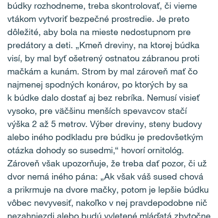
búdky rozhodneme, treba skontrolovať, či vieme
vtákom vytvoriť bezpečné prostredie. Je preto
dôležité, aby bola na mieste nedostupnom pre
predátory a deti. „Kmeň dreviny, na ktorej búdka
visí, by mal byť ošetrený ostnatou zábranou proti
mačkám a kunám. Strom by mal zároveň mať čo
najmenej spodných konárov, po ktorých by sa
k búdke dalo dostať aj bez rebríka. Nemusí visieť
vysoko, pre väčšinu menších spevavcov stačí
výška 2 až 5 metrov. Výber dreviny, steny budovy
alebo iného podkladu pre búdku je predovšetkým
otázka dohody so susedmi,“ hovorí ornitológ.
Zároveň však upozorňuje, že treba dať pozor, či už
dvor nemá iného pána: „Ak však váš sused chová
a prikrmuje na dvore mačky, potom je lepšie búdku
vôbec nevyvesiť, nakoľko v nej pravdepodobne nič
nezahniezdi alebo budú vyletené mláďatá zbytočne