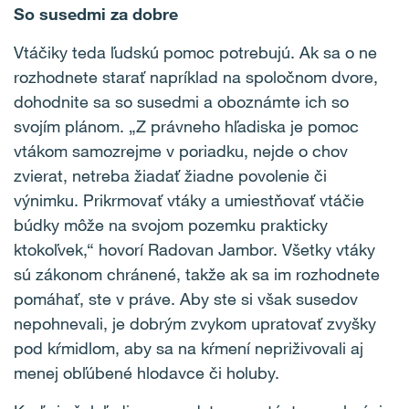
So susedmi za dobre
Vtáčiky teda ľudskú pomoc potrebujú. Ak sa o ne
rozhodnete starať napríklad na spoločnom dvore,
dohodnite sa so susedmi a oboznámte ich so
svojím plánom. „Z právneho hľadiska je pomoc
vtákom samozrejme v poriadku, nejde o chov
zvierat, netreba žiadať žiadne povolenie či
výnimku. Prikrmovať vtáky a umiestňovať vtáčie
búdky môže na svojom pozemku prakticky
ktokoľvek,“ hovorí Radovan Jambor. Všetky vtáky
sú zákonom chránené, takže ak sa im rozhodnete
pomáhať, ste v práve. Aby ste si však susedov
nepohnevali, je dobrým zvykom upratovať zvyšky
pod kŕmidlom, aby sa na kŕmení nepriživovali aj
menej obľúbené hlodavce či holuby.