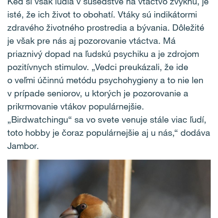
Keď si však ľudia v susedstve na vtáctvo zvyknú, je
isté, že ich život to obohatí. Vtáky sú indikátormi
zdravého životného prostredia a bývania. Dôležité
je však pre nás aj pozorovanie vtáctva. Má
priaznivý dopad na ľudskú psychiku a je zdrojom
pozitívnych stimulov. „Vedci preukázali, že ide
o veľmi účinnú metódu psychohygieny a to nie len
v prípade seniorov, u ktorých je pozorovanie a
prikrmovanie vtákov populárnejšie.
„Birdwatchingu“ sa vo svete venuje stále viac ľudí,
toto hobby je čoraz populárnejšie aj u nás,“ dodáva
Jambor.