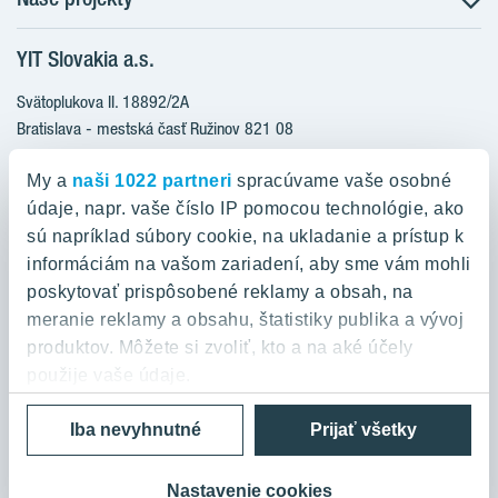
Prečo bývať s nami
YIT Slovakia a.s.
Družstevné bývanie
Udržateľnosť máme v DNA
NUPPU
Svätoplukova II. 18892/2A
Starostlivosť o zákazníkov
ZWIRN
Bratislava - mestská časť Ružinov 821 08
Financovanie
Slovakia
ROZETA
Služba Starý za nový
My a
naši 1022 partneri
spracúvame vaše osobné
MLYNÁRKA
Služba zariadenia bytu
údaje, napr. vaše číslo IP pomocou technológie, ako
0800 800 474
ZWIRN OFFICE
sú napríklad súbory cookie, na ukladanie a prístup k
Novinky a médiá
info@yit.sk
informáciám na vašom zariadení, aby sme vám mohli
Pradiareň 1900
Kariéra
poskytovať prispôsobené reklamy a obsah, na
Pre volania zo zahraničia:
Kontakt
meranie reklamy a obsahu, štatistiky publika a vývoj
+421 903 999 333
produktov. Môžete si zvoliť, kto a na aké účely
použije vaše údaje.
Ochrana osobných údajov a podmienky používania
Cookies
Iba nevyhnutné
Prijať všetky
Ak to povolíte, chceli by sme tiež:
© 2026 YIT Corporation
Zhromažďovať informácie o vašej geografickej
polohe s presnosťou na niekoľko metrov
Nastavenie cookies