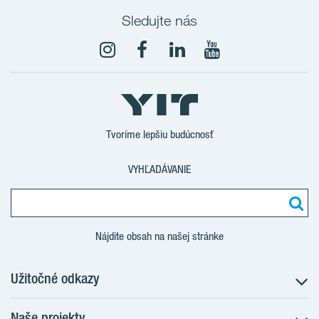
Sledujte nás
YouTube
Tvoríme lepšiu budúcnosť
VYHĽADÁVANIE
Nájdite obsah na našej stránke
Užitočné odkazy
Naše projekty
O nás