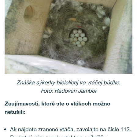
Znáška sýkorky bielolícej vo vtáčej búdke.
Foto:
Radovan Jambor
Zaujímavosti, ktoré ste o vtákoch možno
netušili:
Ak nájdete zranené vtáča, zavolajte na číslo 112.