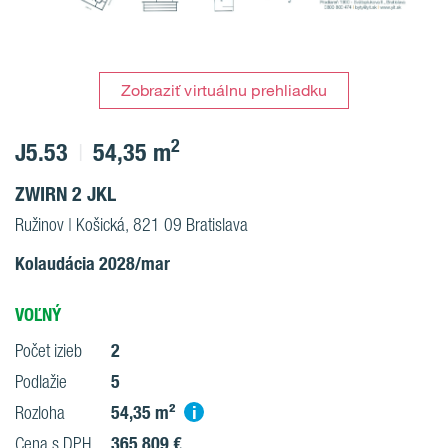
Zobraziť virtuálnu prehliadku
2
J5.53
54,35 m
ZWIRN 2 JKL
Ružinov | Košická, 821 09 Bratislava
Kolaudácia 2028/mar
VOĽNÝ
2
Počet izieb
5
Podlažie
54,35 m²
i
Rozloha
365 809 €
Cena s DPH