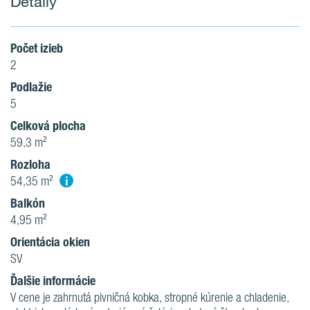
Detaily
Počet izieb
2
Podlažie
5
Celková plocha
59,3 m²
Rozloha
i
54,35 m²
Balkón
4,95 m²
Orientácia okien
SV
Ďalšie informácie
V cene je zahrnutá pivničná kobka, stropné kúrenie a chladenie,