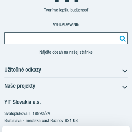
Tvoríme lepšiu budúcnosť
VYHĽADÁVANIE
Nájdite obsah na našej stránke
Užitočné odkazy
Naše projekty
O nás
Prečo bývať s nami
YIT Slovakia a.s.
Družstevné bývanie
Udržateľnosť máme v DNA
NUPPU
Svätoplukova II. 18892/2A
Starostlivosť o zákazníkov
ZWIRN
Bratislava - mestská časť Ružinov 821 08
Financovanie
Slovakia
ROZETA