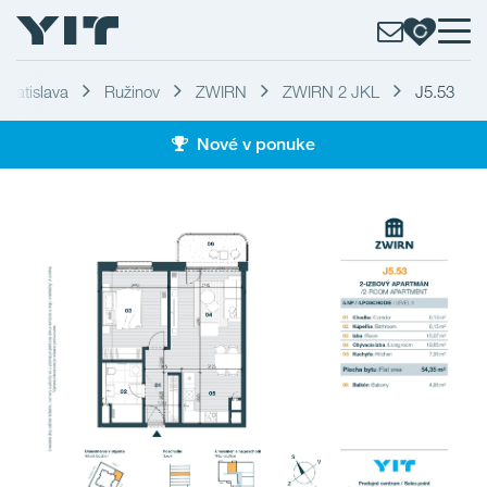
Bratislava
Ružinov
ZWIRN
ZWIRN 2 JKL
J5.53
Nové v ponuke