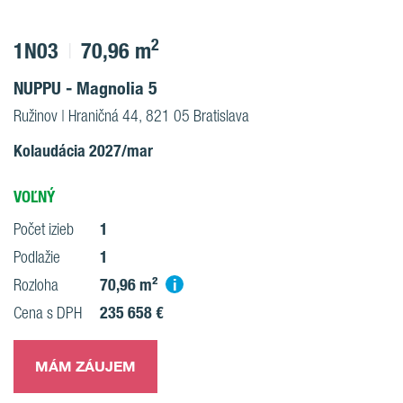
2
1N03
70,96 m
NUPPU - Magnolia 5
Ružinov | Hraničná 44, 821 05 Bratislava
Kolaudácia 2027/mar
VOĽNÝ
1
Počet izieb
1
Podlažie
70,96 m²
i
Rozloha
235 658 €
Cena s DPH
MÁM ZÁUJEM