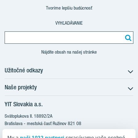
Tvoríme lepšiu budúcnosť
VYHĽADÁVANIE
Nájdite obsah na našej stránke
Užitočné odkazy
Naše projekty
O nás
Prečo bývať s nami
YIT Slovakia a.s.
Družstevné bývanie
Udržateľnosť máme v DNA
NUPPU
Svätoplukova II. 18892/2A
Starostlivosť o zákazníkov
ZWIRN
Bratislava - mestská časť Ružinov 821 08
Financovanie
Slovakia
ROZETA
Služba Starý za nový
My a
naši 1022 partneri
spracúvame vaše osobné