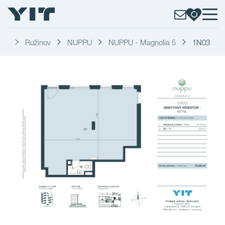
ava
Ružinov
NUPPU
NUPPU - Magnolia 5
1N03