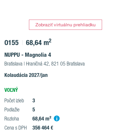
Zobraziť virtuálnu prehliadku
2
O155
68,64 m
NUPPU - Magnolia 4
Bratislava | Hraničná 42, 821 05 Bratislava
Kolaudácia 2027/jan
VOĽNÝ
3
Počet izieb
5
Podlažie
68,64 m²
i
Rozloha
356 464 €
Cena s DPH