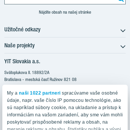
Nájdite obsah na našej stránke
Užitočné odkazy
Naše projekty
O nás
Prečo bývať s nami
YIT Slovakia a.s.
Družstevné bývanie
Udržateľnosť máme v DNA
NUPPU
Svätoplukova II. 18892/2A
Starostlivosť o zákazníkov
ZWIRN
Bratislava - mestská časť Ružinov 821 08
Financovanie
Slovakia
ROZETA
Služba Starý za nový
My a
naši 1022 partneri
spracúvame vaše osobné
MLYNÁRKA
Služba zariadenia bytu
údaje, napr. vaše číslo IP pomocou technológie, ako
0800 800 474
ZWIRN OFFICE
sú napríklad súbory cookie, na ukladanie a prístup k
Novinky a médiá
info@yit.sk
informáciám na vašom zariadení, aby sme vám mohli
Pradiareň 1900
Kariéra
poskytovať prispôsobené reklamy a obsah, na
Pre volania zo zahraničia:
Kontakt
meranie reklamy a obsahu, štatistiky publika a vývoj