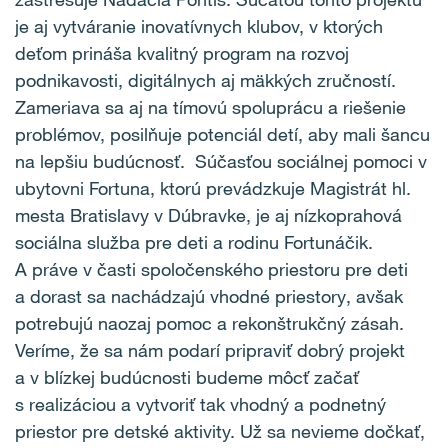
je aj vytváranie inovatívnych klubov, v ktorých
deťom prináša kvalitný program na rozvoj
podnikavosti, digitálnych aj mäkkých zručností.
Zameriava sa aj na tímovú spoluprácu a riešenie
problémov, posilňuje potenciál detí, aby mali šancu
na lepšiu budúcnosť. Súčasťou sociálnej pomoci v
ubytovni Fortuna, ktorú prevádzkuje Magistrát hl.
mesta Bratislavy v Dúbravke, je aj nízkoprahová
sociálna služba pre deti a rodinu Fortunáčik.
A práve v časti spoločenského priestoru pre deti
a dorast sa nachádzajú vhodné priestory, avšak
potrebujú naozaj pomoc a rekonštrukčný zásah.
Veríme, že sa nám podarí pripraviť dobrý projekt
a v blízkej budúcnosti budeme môcť začať
s realizáciou a vytvoriť tak vhodný a podnetný
priestor pre detské aktivity. Už sa nevieme dočkať,