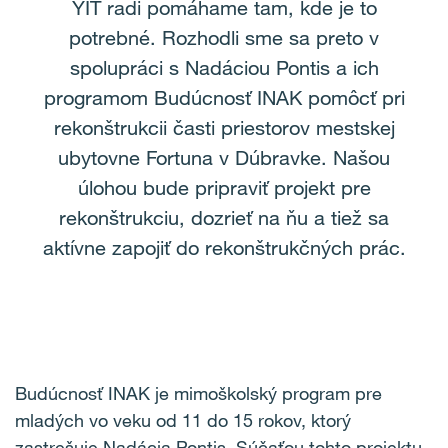
YIT radi pomáhame tam, kde je to
potrebné. Rozhodli sme sa preto v
spolupráci s Nadáciou Pontis a ich
programom Budúcnosť INAK pomôcť pri
rekonštrukcii časti priestorov mestskej
ubytovne Fortuna v Dúbravke. Našou
úlohou bude pripraviť projekt pre
rekonštrukciu, dozrieť na ňu a tiež sa
aktívne zapojiť do rekonštrukčných prác.
Budúcnosť INAK je mimoškolský program pre
mladých vo veku od 11 do 15 rokov, ktorý
zastrešuje Nadácia Pontis. Súčaťou tohto projektu