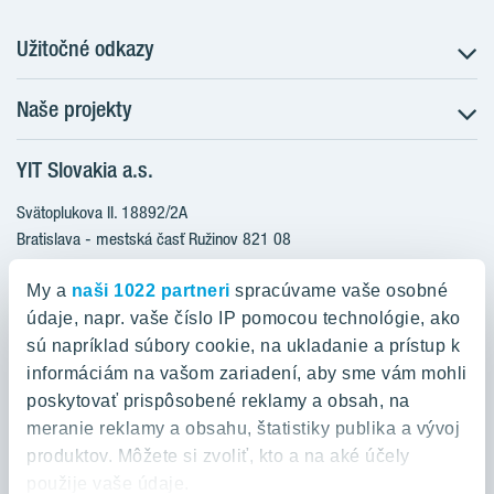
Užitočné odkazy
Naše projekty
O nás
Prečo bývať s nami
YIT Slovakia a.s.
Družstevné bývanie
Udržateľnosť máme v DNA
NUPPU
Svätoplukova II. 18892/2A
Starostlivosť o zákazníkov
ZWIRN
Bratislava - mestská časť Ružinov 821 08
Financovanie
Slovakia
ROZETA
Služba Starý za nový
My a
naši 1022 partneri
spracúvame vaše osobné
MLYNÁRKA
Služba zariadenia bytu
údaje, napr. vaše číslo IP pomocou technológie, ako
0800 800 474
ZWIRN OFFICE
sú napríklad súbory cookie, na ukladanie a prístup k
Novinky a médiá
info@yit.sk
informáciám na vašom zariadení, aby sme vám mohli
Pradiareň 1900
Kariéra
poskytovať prispôsobené reklamy a obsah, na
Pre volania zo zahraničia:
Kontakt
meranie reklamy a obsahu, štatistiky publika a vývoj
+421 903 999 333
produktov. Môžete si zvoliť, kto a na aké účely
použije vaše údaje.