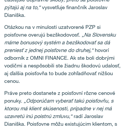
pýtajú aj na to,“
vysvetľuje finančník Jaroslav
Dianiška.
Otázkou na v minulosti uzatvorené PZP si
poisťovne overujú bezškodovosť.
„Na Slovensku
máme bonusový systém a bezškodovať sa dá
preniesť z jednej poisťovne do druhej,“
hovorí
odborník z OMNI FINANCE. Ak ste boli dobrými
vodičmi a nespôsobili ste žiadnu škodovú udalosť,
aj ďalšia poisťovňa to bude zohľadňovať nižšou
cenou.
Práve preto dostanete z poisťovní rôzne cenové
ponuky.
„Odporúčam vyberať takú poisťovňu, s
ktorou má klient skúsenosti, prípadne v nej má
uzavretú inú poistnú zmluvu,“
radí Jaroslav
Dianiška. Poisťovne môžu existujúcim klientom, s