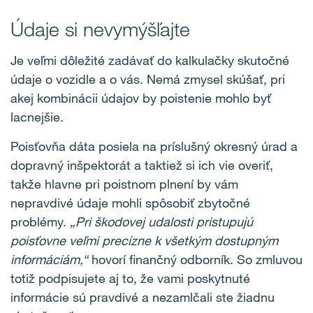
Údaje si nevymýšľajte
Je veľmi dôležité zadávať do kalkulačky skutočné
údaje o vozidle a o vás. Nemá zmysel skúšať, pri
akej kombinácii údajov by poistenie mohlo byť
lacnejšie.
Poisťovňa dáta posiela na príslušný okresný úrad a
dopravný inšpektorát a taktiež si ich vie overiť,
takže hlavne pri poistnom plnení by vám
nepravdivé údaje mohli spôsobiť zbytočné
problémy.
„Pri škodovej udalosti pristupujú
poisťovne veľmi precízne k všetkým dostupným
informáciám,“
hovorí finančný odborník. So zmluvou
totiž podpisujete aj to, že vami poskytnuté
informácie sú pravdivé a nezamlčali ste žiadnu