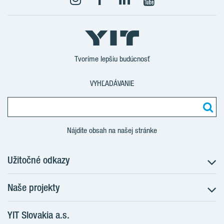
YouTube
Tvoríme lepšiu budúcnosť
VYHĽADÁVANIE
Nájdite obsah na našej stránke
Užitočné odkazy
Naše projekty
O nás
Prečo bývať s nami
YIT Slovakia a.s.
Družstevné bývanie
Udržateľnosť máme v DNA