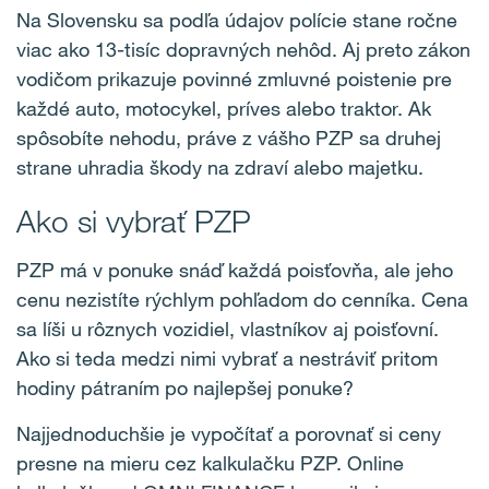
Na Slovensku sa podľa údajov polície stane ročne
viac ako 13-tisíc dopravných nehôd. Aj preto zákon
vodičom prikazuje povinné zmluvné poistenie pre
každé auto, motocykel, príves alebo traktor. Ak
spôsobíte nehodu, práve z vášho PZP sa druhej
strane uhradia škody na zdraví alebo majetku.
Ako si vybrať PZP
PZP má v ponuke snáď každá poisťovňa, ale jeho
cenu nezistíte rýchlym pohľadom do cenníka. Cena
sa líši u rôznych vozidiel, vlastníkov aj poisťovní.
Ako si teda medzi nimi vybrať a nestráviť pritom
hodiny pátraním po najlepšej ponuke?
Najjednoduchšie je vypočítať a porovnať si ceny
presne na mieru
cez kalkulačku PZP
. Online