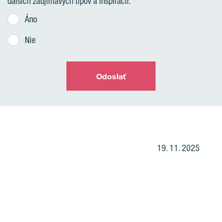
ďalších zaujímavých tipov a inšpirácií.
Áno
Nie
Odoslať
19. 11. 2025