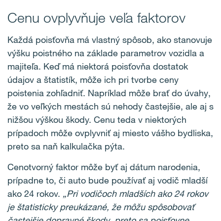
Cenu ovplyvňuje veľa faktorov
Každá poisťovňa má vlastný spôsob, ako stanovuje
výšku poistného na základe parametrov vozidla a
majiteľa. Keď má niektorá poisťovňa dostatok
údajov a štatistík, môže ich pri tvorbe ceny
poistenia zohľadniť. Napríklad môže brať do úvahy,
že vo veľkých mestách sú nehody častejšie, ale aj s
nižšou výškou škody. Cenu teda v niektorých
prípadoch môže ovplyvniť aj miesto vášho bydliska,
preto sa naň kalkulačka pýta.
Cenotvorný faktor môže byť aj dátum narodenia,
prípadne to, či auto bude používať aj vodič mladší
ako 24 rokov.
„Pri vodičoch mladších ako 24 rokov
je štatisticky preukázané, že môžu spôsobovať
častejšie dopravné škody, preto sa poisťovne