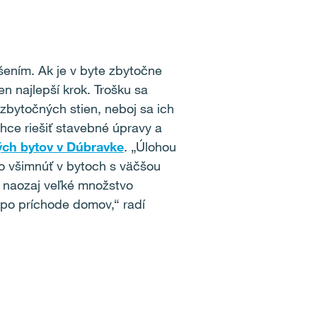
šením. Ak je v byte zbytočne
n najlepší krok. Trošku sa
 zbytočných stien, neboj sa ich
ce riešiť stavebné úpravy a
ch bytov v Dúbravke
. „Úlohou
žno všimnúť v bytoch s väčšou
ť naozaj veľké množstvo
 po príchode domov,“ radí