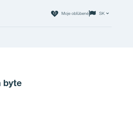
Moje obľúbené
SK
 byte