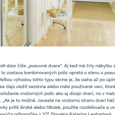
 roll-door čiže „posuvné dvere“. Aj keď má črty nábytku 
 Je to zostava kombinovaných políc opretá o stenu s po
 Veľkou výhodou tohto typu skrine je, že siaha až po úpl
i sa dajú uložiť sezónne alebo málo používané veci, kt
rozloženie vnútorných políc ako aj dizajn dverí, no v m
 „Ak je to možné, zaveste na vnútornú stranu dverí háč
vky príliš široké alebo hlboké, použite rozdeľovače a uv
orúča odborníčka z YIT Slovakia Katarína Lenhartová.