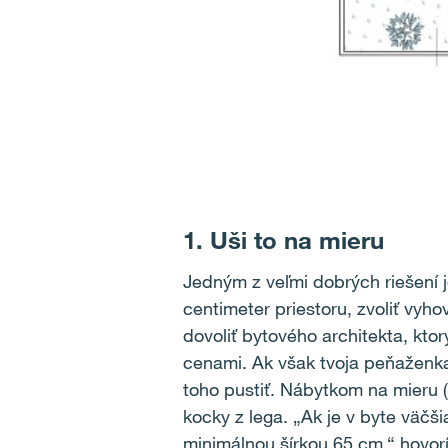
1. Uši to na mieru
Jedným z veľmi dobrých riešení 
centimeter priestoru, zvoliť vyho
dovoliť bytového architekta, ktor
cenami. Ak však tvoja peňaženka
toho pustiť. Nábytkom na mieru 
kocky z lega. „Ak je v byte väčš
minimálnou šírkou 65 cm,“ hovor