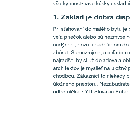
všetky must-have kúsky uskladni
1. Základ je dobrá disp
Pri sťahovaní do malého bytu je 
veľa priečok alebo sú nezmyselne
nadýchni, pozri s nadhľadom do vý
zbúrať. Samozrejme, s ohľadom 
najradšej by si už dolaďovala ob
architektov je myslieť na úložný 
chodbou. Zákazníci to niekedy p
úložného priestoru. Nezabudnite 
odborníčka z YIT Slovakia Katar