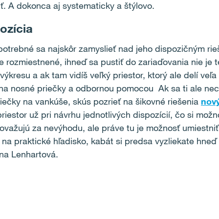
ť. A dokonca aj systematicky a štýlovo.
ozícia
potrebné sa najskôr zamyslieť nad jeho dispozičným rie
 rozmiestnené, ihneď sa pustiť do zariaďovania nie je te
kresu a ak tam vidíš veľký priestor, ktorý ale delí veľa
na nosné priečky a odbornou pomocou Ak sa ti ale nech
liečky na vankúše, skús pozrieť na šikovné riešenia
nový
priestor už pri návrhu jednotlivých dispozícií, čo si mo
ovažujú za nevýhodu, ale práve tu je možnosť umiestni
na praktické hľadisko, kabát si predsa vyzliekate hneď
ína Lenhartová.