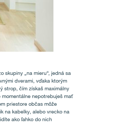
zo skupiny „na mieru“, jedná sa
suvnými dverami, vďaka ktorým
ný strop, čím získaš maximálny
oré momentálne nepotrebuješ mať
alom priestore občas môže
ik na kabelky, alebo vrecko na
idíte ako ľahko do nich