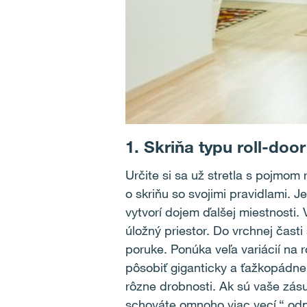
1. Skriňa typu roll-door
Určite si sa už stretla s pojmom
o skriňu so svojimi pravidlami.
vytvorí dojem ďalšej miestnosti.
úložný priestor. Do vrchnej čast
poruke. Ponúka veľa variácií na 
pôsobiť giganticky a ťažkopádne.
rôzne drobnosti. Ak sú vaše zásu
schováte omnoho viac vecí,“ odp