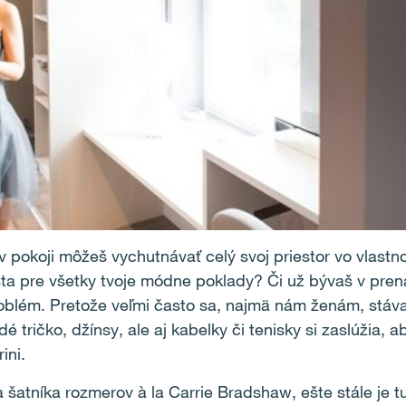
v pokoji môžeš vychutnávať celý svoj priestor vo vlastn
ta pre všetky tvoje módne poklady? Či už bývaš v pren
blém. Pretože veľmi často sa, najmä nám ženám, stáva,
 tričko, džínsy, ale aj kabelky či tenisky si zaslúžia, 
ini.
ka šatníka rozmerov à la Carrie Bradshaw, ešte stále je 