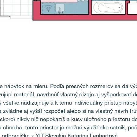
je nábytok na mieru. Podľa presných rozmerov sa dá vý
vujúci materiál, navrhnúť vlastný dizajn aj vyšperkovať d
ý všetko nadizajnuje a k tomu individuálny prístup nábyt
 zvládne aj vyšší rozpočet alebo si na vlastný návrh t
(skoro) nikdy nič nepokazíš a kusy úložného priestoru 
ia chodba, tento priestor je možné využiť ako šatník, po
í odborníčka z YIT Slovakia Katarína Lenhartová.