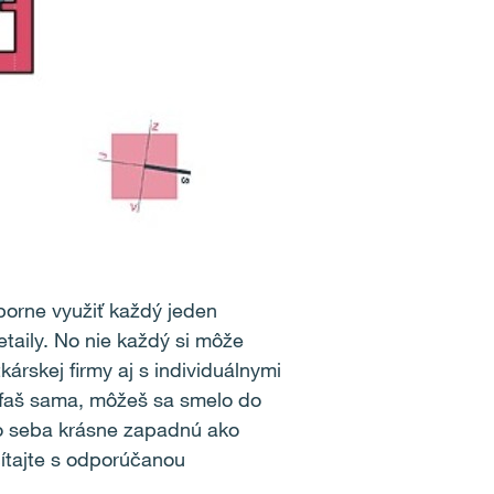
borne využiť každý jeden
etaily. No nie každý si môže
kárskej firmy aj s individuálnymi
rúfaš sama, môžeš sa smelo do
do seba krásne zapadnú ako
čítajte s odporúčanou