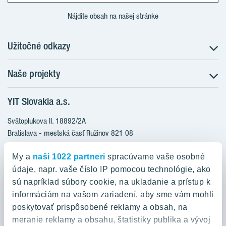
Nájdite obsah na našej stránke
Užitočné odkazy
Naše projekty
O nás
Prečo bývať s nami
YIT Slovakia a.s.
Družstevné bývanie
Udržateľnosť máme v DNA
NUPPU
Svätoplukova II. 18892/2A
Starostlivosť o zákazníkov
ZWIRN
Bratislava - mestská časť Ružinov 821 08
Financovanie
Slovakia
ROZETA
Služba Starý za nový
My a
naši 1022 partneri
spracúvame vaše osobné
MLYNÁRKA
Služba zariadenia bytu
údaje, napr. vaše číslo IP pomocou technológie, ako
0800 800 474
ZWIRN OFFICE
sú napríklad súbory cookie, na ukladanie a prístup k
Novinky a médiá
info@yit.sk
informáciám na vašom zariadení, aby sme vám mohli
Pradiareň 1900
Kariéra
poskytovať prispôsobené reklamy a obsah, na
Pre volania zo zahraničia:
Kontakt
meranie reklamy a obsahu, štatistiky publika a vývoj