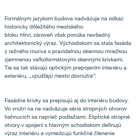
Formálnym jazykom budova nadväzuje na odkaz
historicky dôležitého mestského
bloku
Hirvi,
zároveň však ponúka nevšedný
architektonický výraz
.
Východiskom sa stala fasáda
z režného muriva s pravidelnou okennou mriežkou
zjemnenou veľkoformátovými okennými krivkami.
Tie sa tak stávajú optickým prepojením interiéru a
exteriéru,
„vpúšťajú mesto dovnútra“
.
Fasádne krivky sa prepisujú aj do interiéru budovy.
Vo vnútri na ne nadväzuje séria stropných otvorov
tiahnucich sa naprieč podlažiami. Eliptické stropné
otvory v spojení s hlavným schodiskom definujú
výraz interiéru a vymedzujú funkčné členenie