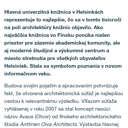
Hlavná univerzitná knižnica v Helsinkách
reprezentuje to najlepšie, čo sa v tomto tisícročí
na poli architektúry knižníc objavilo. Ako
najväčšia knižnica vo Fínsku ponúka nielen
priestor pre zázemie akademickej komunity, ale
aj moderné študijné a výskumné centrum a
miesto stretnutia pre všetkých obyvateľov
Helsiniek. Stala sa symbolom poznania v novom
informačnom veku.
Budova svojím pojatím a spracovaním potvrdzuje
fakt, že otvorená architektonická súťaž je najlepšou
cestou k relevantnému výsledku. Víťazom súťaže
vyhlásenej v roku 2007 sa stal koncept nesúci
názov Avaus (Otvor) od fínskeho architektonického
štúdia
Anttinen Oiva Architects.
Výstavba hlavnej