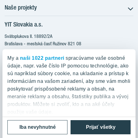
Naše projekty
O nás
Prečo bývať s nami
YIT Slovakia a.s.
Družstevné bývanie
Udržateľnosť máme v DNA
NUPPU
Svätoplukova II. 18892/2A
Starostlivosť o zákazníkov
ZWIRN
Bratislava - mestská časť Ružinov 821 08
Financovanie
Slovakia
ROZETA
Služba Starý za nový
My a
naši 1022 partneri
spracúvame vaše osobné
MLYNÁRKA
Služba zariadenia bytu
údaje, napr. vaše číslo IP pomocou technológie, ako
0800 800 474
ZWIRN OFFICE
sú napríklad súbory cookie, na ukladanie a prístup k
Novinky a médiá
info@yit.sk
informáciám na vašom zariadení, aby sme vám mohli
Pradiareň 1900
Kariéra
poskytovať prispôsobené reklamy a obsah, na
Pre volania zo zahraničia:
Kontakt
meranie reklamy a obsahu, štatistiky publika a vývoj
+421 903 999 333
produktov. Môžete si zvoliť, kto a na aké účely
použije vaše údaje.
Ochrana osobných údajov a podmienky používania
Cookies
Iba nevyhnutné
Prijať všetky
Ak to povolíte, chceli by sme tiež:
© 2026 YIT Corporation
Zhromažďovať informácie o vašej geografickej