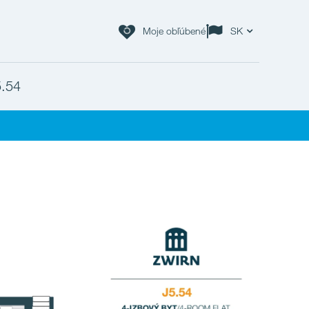
Moje obľúbené
SK
5.54