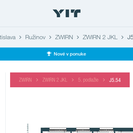
tislava
Ružinov
ZWIRN
ZWIRN 2 JKL
J
Nové v ponuke
ZWIRN
ZWIRN 2 JKL
5. podlažie
J5.54