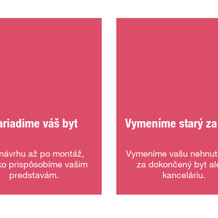
ariadime váš byt
Vymeníme starý za
návrhu až po montáž,
Vymeníme vašu nehnut
ko prispôsobíme vašim
za dokončený byt a
predstavám.
kanceláriu.