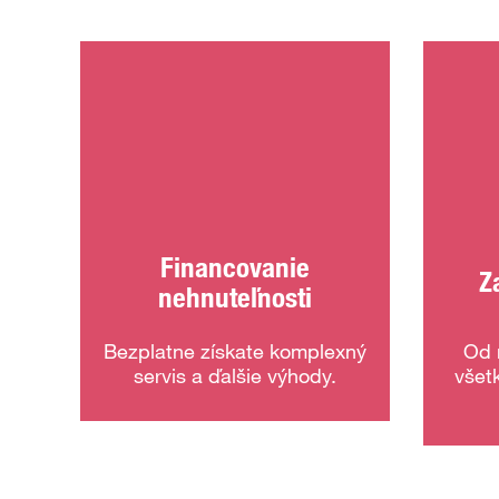
Financovanie
Z
nehnuteľnosti
Bezplatne získate komplexný
Od 
servis a ďalšie výhody.
všet