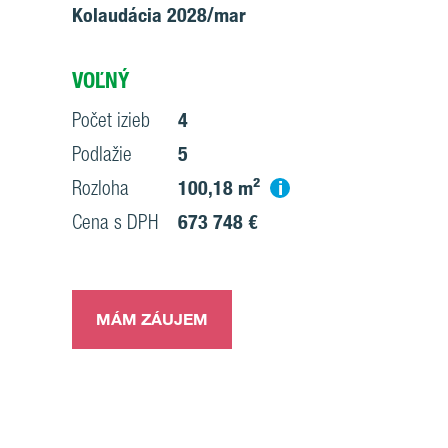
Kolaudácia 2028/mar
VOĽNÝ
Počet izieb
4
Podlažie
5
i
Rozloha
100,18 m²
Cena s DPH
673 748 €
MÁM ZÁUJEM