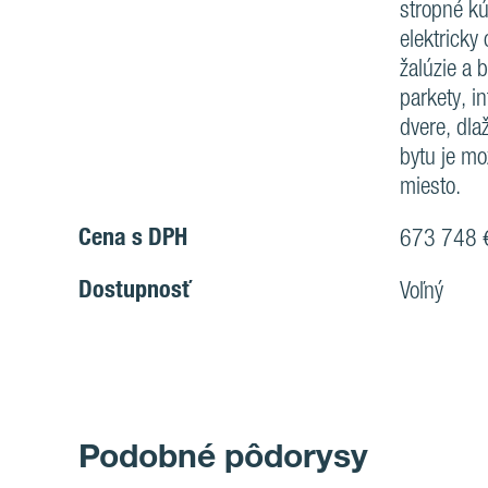
stropné kú
elektricky
žalúzie a 
parkety, i
dvere, dla
bytu je mo
miesto.
Cena s DPH
673 748 
Dostupnosť
Voľný
Podobné pôdorysy