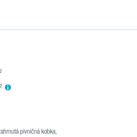
²
i
m²
zahrnutá pivničná kobka,