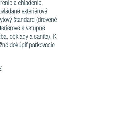
renie a chladenie,
 ovládané exteriérové
bytový štandard (drevené
nteriérové a vstupné
žba, obklady a sanita). K
žné dokúpiť parkovacie
€