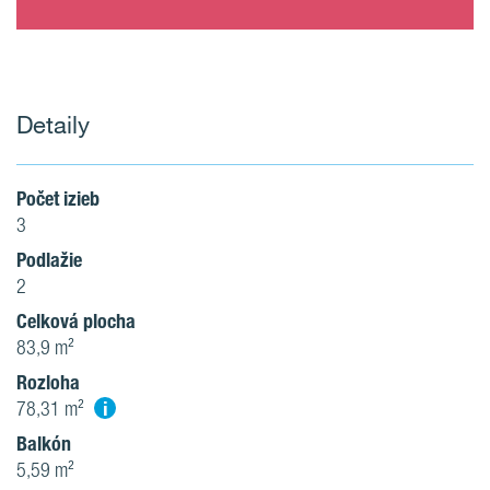
Detaily
Počet izieb
3
Podlažie
2
Celková plocha
83,9 m²
Rozloha
i
78,31 m²
Balkón
5,59 m²