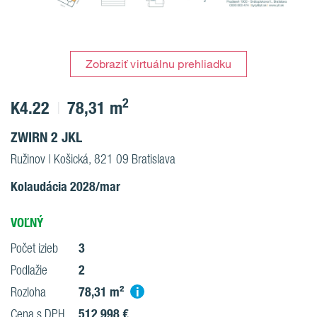
Zobraziť virtuálnu prehliadku
2
K4.22
78,31 m
ZWIRN 2 JKL
Ružinov | Košická, 821 09 Bratislava
Kolaudácia 2028/mar
VOĽNÝ
3
Počet izieb
2
Podlažie
78,31 m²
i
Rozloha
512 998 €
Cena s DPH