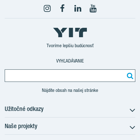
Tvoríme lepšiu budúcnosť
VYHĽADÁVANIE
Nájdite obsah na našej stránke
Užitočné odkazy
Naše projekty
O nás
Prečo bývať s nami