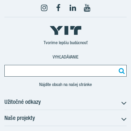
Tvoríme lepšiu budúcnosť
VYHĽADÁVANIE
Nájdite obsah na našej stránke
Užitočné odkazy
Naše projekty
O nás
Prečo bývať s nami