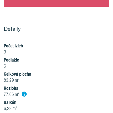
Detaily
Počet izieb
3
Podlažie
6
Celková plocha
83,29 m²
Rozloha
i
77,06 m²
Balkón
6,23 m²