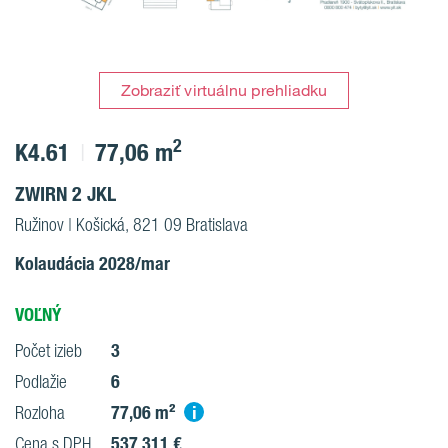
Zobraziť virtuálnu prehliadku
2
K4.61
77,06 m
ZWIRN 2 JKL
Ružinov | Košická, 821 09 Bratislava
Kolaudácia 2028/mar
VOĽNÝ
3
Počet izieb
6
Podlažie
77,06 m²
i
Rozloha
537 311 €
Cena s DPH