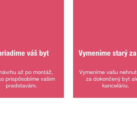
ariadime váš byt
Vymeníme starý za
návrhu až po montáž,
Vymeníme vašu nehnut
ko prispôsobíme vašim
za dokončený byt a
predstavám.
kanceláriu.