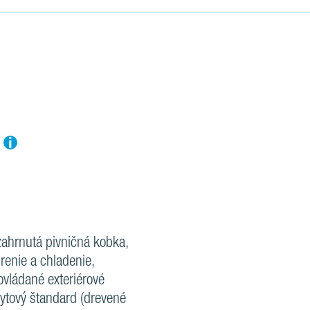
i
zahrnutá pivničná kobka,
renie a chladenie,
 ovládané exteriérové
bytový štandard (drevené