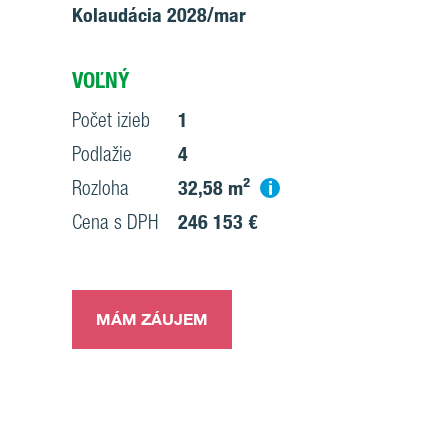
Kolaudácia 2028/mar
VOĽNÝ
Počet izieb
1
Podlažie
4
i
Rozloha
32,58 m²
Cena s DPH
246 153 €
MÁM ZÁUJEM