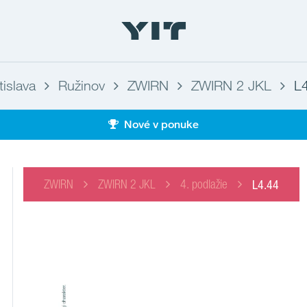
tislava
Ružinov
ZWIRN
ZWIRN 2 JKL
L
Nové v ponuke
ZWIRN
ZWIRN 2 JKL
4. podlažie
L4.44