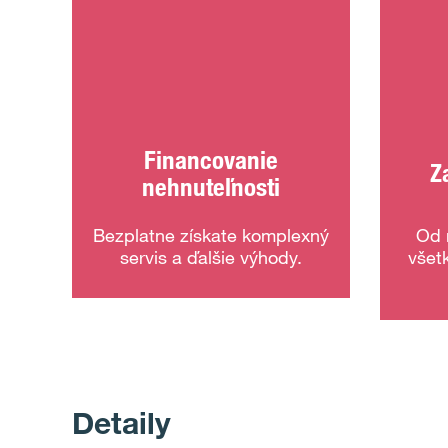
Financovanie
Z
nehnuteľnosti
Bezplatne získate komplexný
Od 
servis a ďalšie výhody.
všet
Detaily