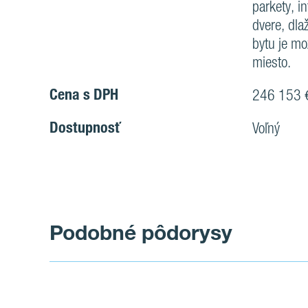
parkety, i
dvere, dla
bytu je mo
miesto.
Cena s DPH
246 153 
Dostupnosť
Voľný
Podobné pôdorysy