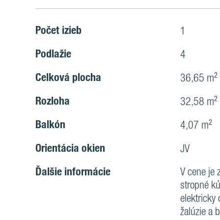
Počet izieb
1
Podlažie
4
Celková plocha
36,65 m²
Rozloha
32,58 m²
Balkón
4,07 m²
Orientácia okien
JV
Ďalšie informácie
V cene je 
stropné kú
elektricky
žalúzie a 