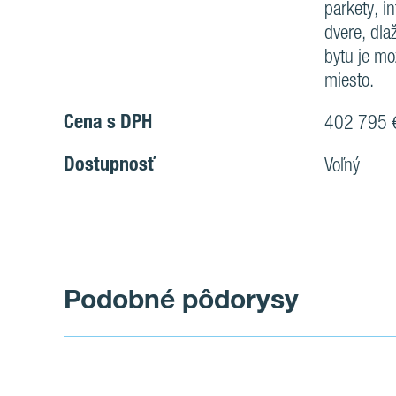
parkety, i
dvere, dla
bytu je mo
miesto.
Cena s DPH
402 795 
Dostupnosť
Voľný
Podobné pôdorysy