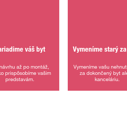
ariadime váš byt
Vymeníme starý za
návrhu až po montáž,
Vymeníme vašu nehnut
ko prispôsobíme vašim
za dokončený byt a
predstavám.
kanceláriu.