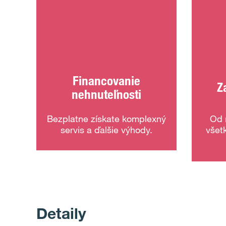
Financovanie
Z
nehnuteľnosti
Bezplatne získate komplexný
Od 
servis a ďalšie výhody.
všet
Detaily