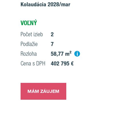
Kolaudácia 2028/mar
VOĽNÝ
Počet izieb
2
Podlažie
7
i
Rozloha
58,77 m²
Cena s DPH
402 795 €
MÁM ZÁUJEM