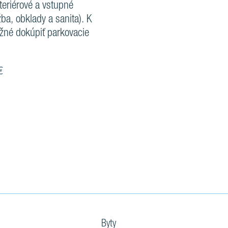
nteriérové a vstupné
žba, obklady a sanita). K
žné dokúpiť parkovacie
€
Byty