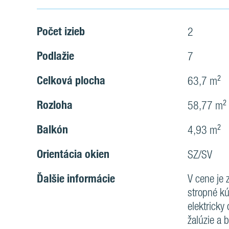
Počet izieb
2
Podlažie
7
Celková plocha
63,7 m²
Rozloha
58,77 m²
Balkón
4,93 m²
Orientácia okien
SZ/SV
Ďalšie informácie
V cene je 
stropné kú
elektricky
žalúzie a 