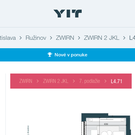
tislava
Ružinov
ZWIRN
ZWIRN 2 JKL
L
Nové v ponuke
ZWIRN
ZWIRN 2 JKL
7. podlažie
L4.71