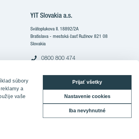
YIT Slovakia a.s.
Svätoplukova II. 18892/2A
Bratislava - mestská časť Ružinov 821 08
Slovakia
0800 800 474
info@yit.sk
íklad súbory
Pre volania zo zahraničia:
Prijať všetky
 reklamy a
+421 903 999 333
oužije vaše
Nastavenie cookies
Iba nevyhnutné