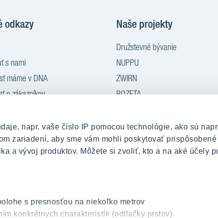
é odkazy
Naše projekty
Družstevné bývanie
ť s nami
NUPPU
osť máme v DNA
ZWIRN
sť o zákazníkov
ROZETA
nie
MLYNÁRKA
rý za nový
ZWIRN OFFICE
je, napr. vaše číslo IP pomocou technológie, ako sú napr
ašom zariadení, aby sme vám mohli poskytovať prispôsobené
iadenia bytu
Pradiareň 1900
ka a vývoj produktov. Môžete si zvoliť, kto a na aké účely p
 médiá
polohe s presnosťou na niekoľko metrov
ím konkrétnych charakteristík (odtlačky prstov).