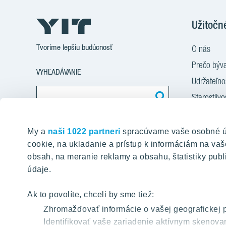
Užitočn
Tvoríme lepšiu budúcnosť
O nás
Prečo býva
VYHĽADÁVANIE
Udržateľn
Starostlivo
Financova
Nájdite obsah na našej stránke
Služba Sta
My a
naši 1022 partneri
spracúvame vaše osobné úda
cookie, na ukladanie a prístup k informáciám na v
Služba zar
obsah, na meranie reklamy a obsahu, štatistiky publi
Novinky a
údaje.
Kariéra
Kontakt
Ak to povolíte, chceli by sme tiež:
Zhromažďovať informácie o vašej geografickej 
Identifikovať vaše zariadenie aktívnym skenovan