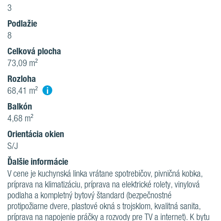
3
Podlažie
8
Celková plocha
73,09 m²
Rozloha
i
68,41 m²
Balkón
4,68 m²
Orientácia okien
S/J
Ďalšie informácie
V cene je kuchynská linka vrátane spotrebičov, pivničná kobka,
príprava na klimatizáciu, príprava na elektrické rolety, vinylová
podlaha a kompletný bytový štandard (bezpečnostné
protipožiarne dvere, plastové okná s trojsklom, kvalitná sanita,
príprava na napojenie práčky a rozvody pre TV a internet). K bytu