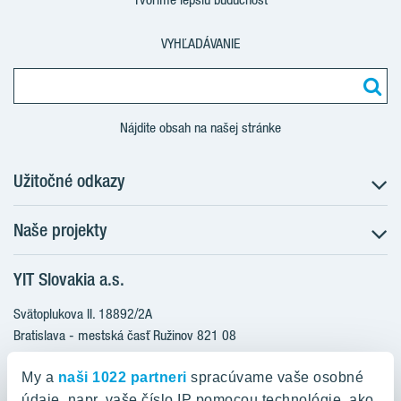
VYHĽADÁVANIE
Nájdite obsah na našej stránke
Užitočné odkazy
Naše projekty
O nás
Prečo bývať s nami
YIT Slovakia a.s.
Družstevné bývanie
Udržateľnosť máme v DNA
NUPPU
Svätoplukova II. 18892/2A
Starostlivosť o zákazníkov
ZWIRN
Bratislava - mestská časť Ružinov 821 08
Financovanie
Slovakia
ROZETA
Služba Starý za nový
My a
naši 1022 partneri
spracúvame vaše osobné
MLYNÁRKA
Služba zariadenia bytu
údaje, napr. vaše číslo IP pomocou technológie, ako