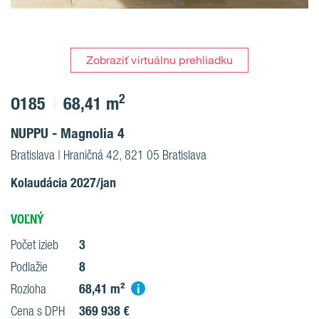
Zobraziť virtuálnu prehliadku
2
O185
68,41 m
NUPPU - Magnolia 4
Bratislava | Hraničná 42, 821 05 Bratislava
Kolaudácia 2027/jan
VOĽNÝ
3
Počet izieb
8
Podlažie
68,41 m²
i
Rozloha
369 938 €
Cena s DPH