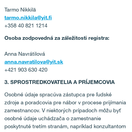
Tarmo Nikkilä
tarmo.nikkila@yit.fi
+358 40 821 1214
Osoba zodpovedná za záležitosti registra:
Anna Navrátilová
anna.navratilova@yit.sk
+421 903 630 420
3. SPROSTREDKOVATELIA A PRÍJEMCOVIA
Osobné údaje spracúva zástupca pre ľudské
zdroje a poradcovia pre nábor v procese prijímania
zamestnancov. V niektorých prípadoch môžu byť
osobné údaje uchádzača o zamestnanie
poskytnuté tretím stranám, napríklad konzultantom