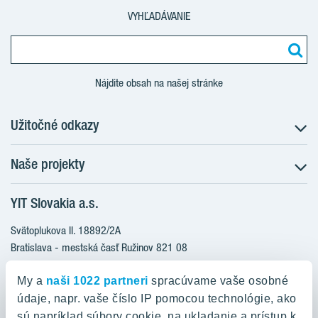
VYHĽADÁVANIE
Nájdite obsah na našej stránke
Užitočné odkazy
Naše projekty
O nás
Prečo bývať s nami
YIT Slovakia a.s.
Družstevné bývanie
Udržateľnosť máme v DNA
NUPPU
Svätoplukova II. 18892/2A
Starostlivosť o zákazníkov
ZWIRN
Bratislava - mestská časť Ružinov 821 08
Financovanie
Slovakia
ROZETA
Služba Starý za nový
My a
naši 1022 partneri
spracúvame vaše osobné
MLYNÁRKA
Služba zariadenia bytu
údaje, napr. vaše číslo IP pomocou technológie, ako
0800 800 474
ZWIRN OFFICE
sú napríklad súbory cookie, na ukladanie a prístup k