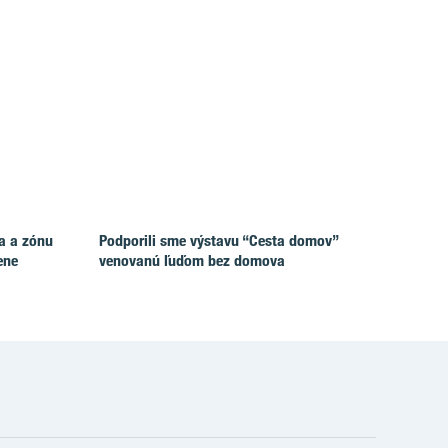
ia a zónu
Podporili sme výstavu “Cesta domov”
ene
venovanú ľuďom bez domova
e