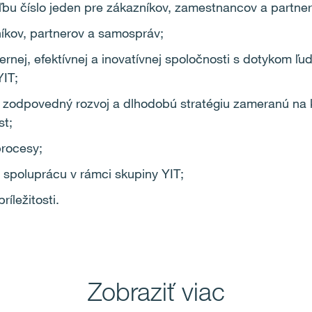
oľbu číslo jeden pre zákazníkov, zamestnancov a partner
íkov, partnerov a samospráv;
rnej, efektívnej a inovatívnej spoločnosti s dotykom ľu
YIT;
, zodpovedný rozvoj a dlhodobú stratégiu zameranú na kv
st;
rocesy;
spoluprácu v rámci skupiny YIT;
íležitosti.
Zobraziť viac