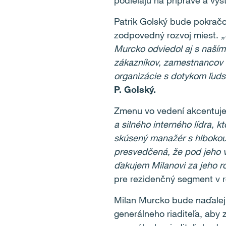
podieľajú na príprave a v
Patrik Golský bude pokračov
zodpovedný rozvoj miest.
„
Murcko odviedol aj s naším 
zákazníkov, zamestnancov i
organizácie s dotykom ľuds
P. Golský.
Zmenu vo vedení akcentuje 
a silného interného lídra, k
skúsený manažér s hlbokou 
presvedčená, že pod jeho v
ďakujem Milanovi za jeho ro
pre rezidenčný segment v r
Milan Murcko bude naďalej
generálneho riaditeľa, aby