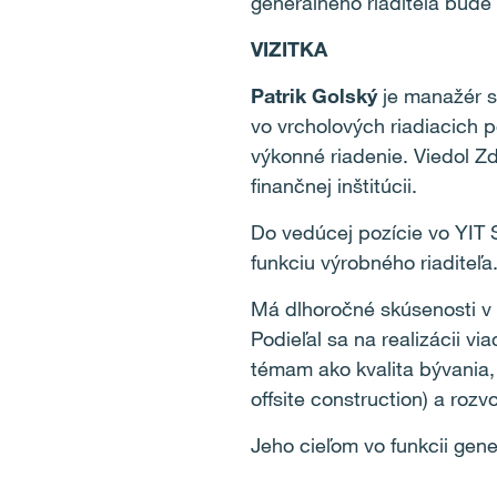
generálneho riaditeľa bude
VIZITKA
Patrik Golský
je manažér s 
vo vrcholových riadiacich 
výkonné riadenie. Viedol Zd
finančnej inštitúcii.
Do vedúcej pozície vo YIT 
funkciu výrobného riaditeľa
Má dlhoročné skúsenosti v
Podieľal sa na realizácii 
témam ako kvalita bývania,
offsite construction) a roz
Jeho cieľom vo funkcii gener