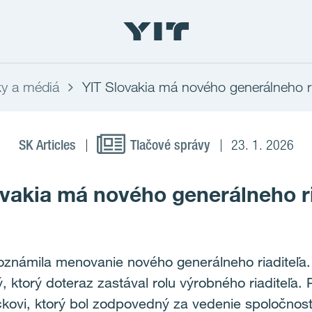
y a médiá
YIT Slovakia má nového generálneho ri
SK Articles
Tlačové správy
23. 1. 2026
ovakia má nového generálneho ri
oznámila menovanie nového generálneho riaditeľa
ý, ktorý doteraz zastával rolu výrobného riaditeľ
ckovi, ktorý bol zodpovedný za vedenie spoločnos