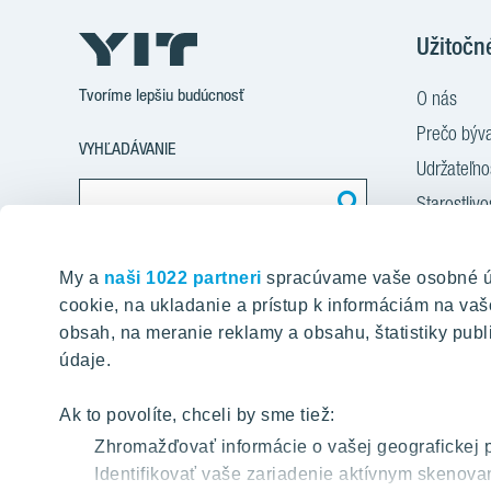
Užitočn
Tvoríme lepšiu budúcnosť
O nás
Prečo býva
VYHĽADÁVANIE
Udržateľn
Starostlivo
Financova
Nájdite obsah na našej stránke
Služba Sta
My a
naši 1022 partneri
spracúvame vaše osobné úda
cookie, na ukladanie a prístup k informáciám na v
Služba zar
obsah, na meranie reklamy a obsahu, štatistiky publi
Novinky a
údaje.
Kariéra
Kontakt
Ak to povolíte, chceli by sme tiež:
Zhromažďovať informácie o vašej geografickej 
Identifikovať vaše zariadenie aktívnym skenovan