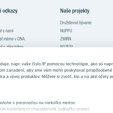
é odkazy
Naše projekty
Družstevné bývanie
ť s nami
NUPPU
osť máme v DNA
ZWIRN
sť o zákazníkov
ROZETA
nie
MLYNÁRKA
rý za nový
ZWIRN OFFICE
je, napr. vaše číslo IP pomocou technológie, ako sú napr
ašom zariadení, aby sme vám mohli poskytovať prispôsobené
iadenia bytu
Pradiareň 1900
ka a vývoj produktov. Môžete si zvoliť, kto a na aké účely p
 médiá
polohe s presnosťou na niekoľko metrov
ím konkrétnych charakteristík (odtlačky prstov).