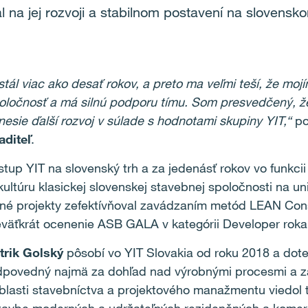
l na jej rozvoji a stabilnom postavení na slovensk
stál viac ako desať rokov, a preto ma veľmi teší, že mo
oločnosť a má silnú podporu tímu. Som presvedčený, že
nesie ďalší rozvoj v súlade s hodnotami skupiny YIT,“
p
aditeľ
.
tup YIT na slovenský trh a za jedenásť rokov vo funkcii
ultúru klasickej slovenskej stavebnej spoločnosti na un
né projekty zefektívňoval zavádzaním metód LEAN Cons
eväťkrát ocenenie ASB GALA v kategórii Developer roka
trik Golský
pôsobí vo YIT Slovakia od roku 2018 a dote
odpovedný najmä za dohľad nad výrobnými procesmi a zá
lasti stavebníctva a projektového manažmentu viedol tí