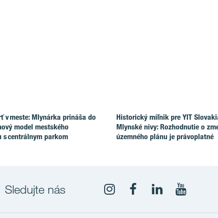
rť v meste: Mlynárka prináša do
Historický míľnik pre YIT Slovak
nový model mestského
Mlynské nivy: Rozhodnutie o zm
u s centrálnym parkom
územného plánu je právoplatné
Sledujte nás
YouTub