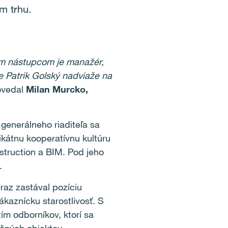
om trhu.
jím nástupcom je manažér,
 Patrik Golský nadviaže na
ovedal
Milan Murcko,
 generálneho riaditeľa sa
ikátnu kooperatívnu kultúru
truction a BIM. Pod jeho
.
raz zastával pozíciu
kaznícku starostlivosť. S
m odborníkov, ktorí sa