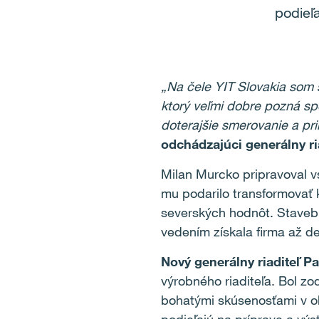
podieľa
„Na čele YIT Slovakia som 
ktorý veľmi dobre pozná sp
doterajšie smerovanie a pri
odchádzajúci generálny ri
Milan Murcko pripravoval vs
mu podarilo transformovať k
severských hodnôt. Staveb
vedením získala firma až d
Nový generálny riaditeľ
Pa
výrobného riaditeľa. Bol z
bohatými skúsenosťami v ob