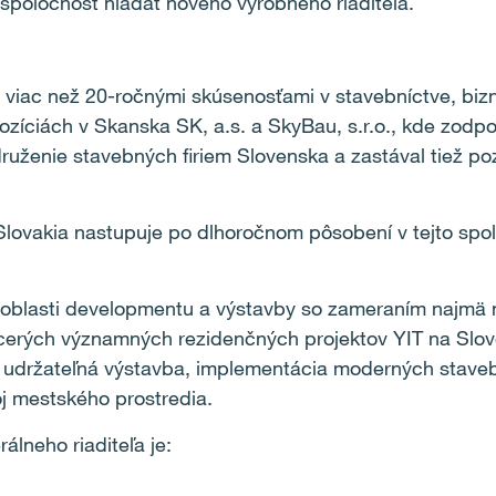
 spoločnosť hľadať nového výrobného riaditeľa.
viac než 20-ročnými skúsenosťami v stavebníctve, bizn
pozíciách v Skanska SK, a.s. a SkyBau, s.r.o., kde zodp
ruženie stavebných firiem Slovenska a zastával tiež poz
Slovakia nastupuje po dlhoročnom pôsobení v tejto spol
.
 oblasti developmentu a výstavby so zameraním najmä n
viacerých významných rezidenčných projektov YIT na Slo
 udržateľná výstavba, implementácia moderných staveb
voj mestského prostredia.
álneho riaditeľa je: