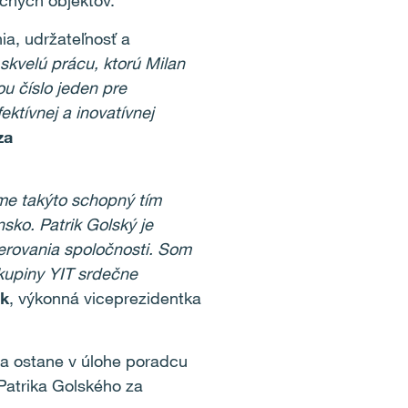
čných objektov.
ia, udržateľnosť a
kvelú prácu, ktorú Milan
u číslo jeden pre
ktívnej a inovatívnej
za
me takýto schopný tím
nsko. Patrik Golský je
erovania spoločnosti. Som
kupiny YIT srdečne
ak
, výkonná viceprezidentka
a ostane v úlohe poradcu
Patrika Golského za