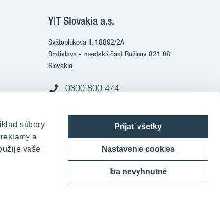
YIT Slovakia a.s.
Svätoplukova II. 18892/2A
Bratislava - mestská časť Ružinov 821 08
Slovakia
0800 800 474
info@yit.sk
íklad súbory
Pre volania zo zahraničia:
Prijať všetky
 reklamy a
+421 903 999 333
oužije vaše
Nastavenie cookies
Iba nevyhnutné