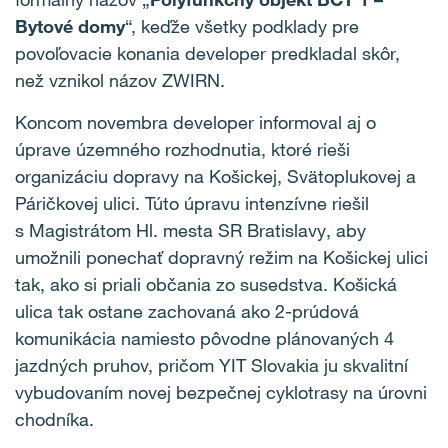
Bytové domy
“, keďže všetky podklady pre
povoľovacie konania developer predkladal skôr,
než vznikol názov ZWIRN.
Koncom novembra developer informoval aj o
úprave územného rozhodnutia, ktoré rieši
organizáciu dopravy na Košickej, Svätoplukovej a
Páričkovej ulici. Túto úpravu intenzívne riešil
s Magistrátom Hl. mesta SR Bratislavy, aby
umožnili ponechať dopravný režim na Košickej ulici
tak, ako si priali občania zo susedstva. Košická
ulica tak ostane zachovaná ako 2-prúdová
komunikácia namiesto pôvodne plánovaných 4
jazdných pruhov, pričom YIT Slovakia ju skvalitní
vybudovaním novej bezpečnej cyklotrasy na úrovni
chodníka.