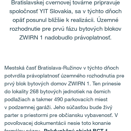
Bratislavskej cvernovej továrne pripravuje
spoločnosť YIT Slovakia, sa v týchto dňoch
opäť posunul bližšie k realizácii. Územné
rozhodnutie pre prvú fázu bytových blokov
ZWIRN 1 nadobudlo právoplatnosť.
Mestská časť Bratislava-Ružinov v týchto dňoch
potvrdila právoplatnosť územného rozhodnutia pre
prvý blok bytových domov ZWIRN 1. Ten prinesie
do lokality 268 bytových jednotiek na ôsmich
podlažiach a takmer 490 parkovacích miest
v podzemnej garáži. Jeho súčasťou bude živý
parter s priestormi pre občiansku vybavenosť. V
povoľovacej dokumentácii nesie toto konanie
formálny názov „
Polyfunkčný objekt BCT 1 –