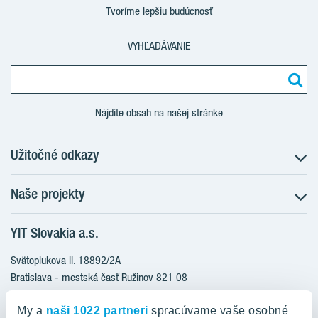
Tvoríme lepšiu budúcnosť
VYHĽADÁVANIE
Nájdite obsah na našej stránke
Užitočné odkazy
Naše projekty
O nás
Prečo bývať s nami
YIT Slovakia a.s.
Družstevné bývanie
Udržateľnosť máme v DNA
NUPPU
Svätoplukova II. 18892/2A
Starostlivosť o zákazníkov
ZWIRN
Bratislava - mestská časť Ružinov 821 08
Financovanie
Slovakia
ROZETA
Služba Starý za nový
My a
naši 1022 partneri
spracúvame vaše osobné