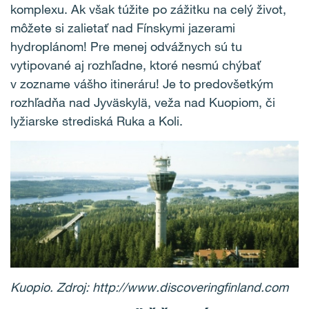
komplexu. Ak však túžite po zážitku na celý život,
môžete si zalietať nad Fínskymi jazerami
hydroplánom! Pre menej odvážnych sú tu
vytipované aj rozhľadne, ktoré nesmú chýbať
v zozname vášho itineráru! Je to predovšetkým
rozhľadňa nad Jyväskylä, veža nad Kuopiom, či
lyžiarske strediská Ruka a Koli.
Kuopio. Zdroj: http://www.discoveringfinland.com