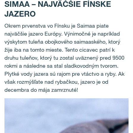
SIMAA – NAJVÄČŠIE FÍNSKE
JAZERO
Okrem prvenstva vo Fínsku je Saimaa piate
najväčšie jazero Európy. Výnimočné je napríklad
výskytom tuleňa obojkového saimaaského, ktorý
žije iba na tomto mieste. Tento cicavec patrí k
druhu tuleňov, ktorý tu zostal uväznený pred 9500
rokmi a následne sa stal sladkovodným tvorom.
Plytké vody jazera sú rajom pre vtáctvo a ryby. Ak
však rozmýšľate nad rybačkou, jazero je od
decembra do mája zamrznuté!