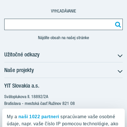
VYHĽADÁVANIE
Nájdite obsah na našej stránke
Užitočné odkazy
Naše projekty
O nás
Prečo bývať s nami
YIT Slovakia a.s.
Družstevné bývanie
Udržateľnosť máme v DNA
NUPPU
Svätoplukova II. 18892/2A
Starostlivosť o zákazníkov
ZWIRN
Bratislava - mestská časť Ružinov 821 08
Financovanie
Slovakia
ROZETA
Služba Starý za nový
My a
naši 1022 partneri
spracúvame vaše osobné
MLYNÁRKA
Služba zariadenia bytu
údaje, napr. vaše číslo IP pomocou technológie, ako
0800 800 474