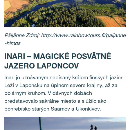
Päijänne Zdroj: http://www.rainbowtours.fi/paijanne
-himos
INARI – MAGICKÉ POSVÄTNÉ
JAZERO LAPONCOV
Inari je uznávaným nepísaný kráľom fínskych jazier.
Leží v Laponsku na úplnom severe krajiny, až za
polárnym kruhom. V dávnych dobách
predstavovalo sakrálne miesto a slúžilo ako
pohrebisko starých Saamov a Ukonkivov.