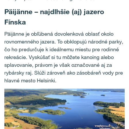
Päijänne – najdlhšie (aj) jazero
Fínska
Päijänne je obľúbená dovolenková oblasť okolo
rovnomenného jazera. To obklopujú národné parky,
čo ho predurčuje k ideálnemu miestu pre rodinné
rekreácie. Vyskúšať si tu môžete kanoing alebo
splavovanie, právom je však označované aj za
rybársky raj. Slúži zároveň ako zásobáreň vody pre
hlavné mesto Helsinki.