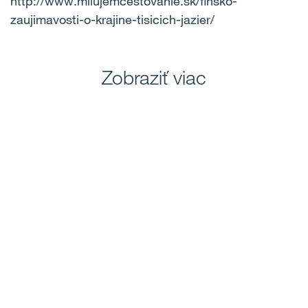
http://www.milujemcestovanie.sk/finsko-
zaujimavosti-o-krajine-tisicich-jazier/
Zobraziť viac