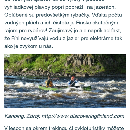
vyhliadkovej plavby popri pobreží i na jazerách.
Obľúbené sú predovšetkým rybačky. Vďaka počtu
vodných plôch a ich čistote je Fínsko skutočným
rajom pre rybárov! Zaujímavý je ale napríklad fakt,
že Fíni nevyužívajú vodu z jazier pre elektrárne tak
ako je zvykom u nás.
Kanoing. Zdroj:
http://www.discoveringfinland.com
V lesoch sa okrem trekingu či cykloturistiky môžete