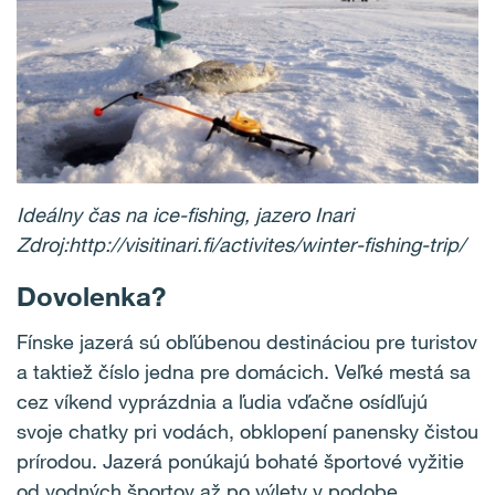
Ideálny čas na ice-fishing, jazero Inari
Zdroj:http://visitinari.fi/activites/winter-fishing-trip/
Dovolenka?
Fínske jazerá sú obľúbenou destináciou pre turistov
a taktiež číslo jedna pre domácich. Veľké mestá sa
cez víkend vyprázdnia a ľudia vďačne osídľujú
svoje chatky pri vodách, obklopení panensky čistou
prírodou. Jazerá ponúkajú bohaté športové vyžitie
od vodných športov až po výlety v podobe