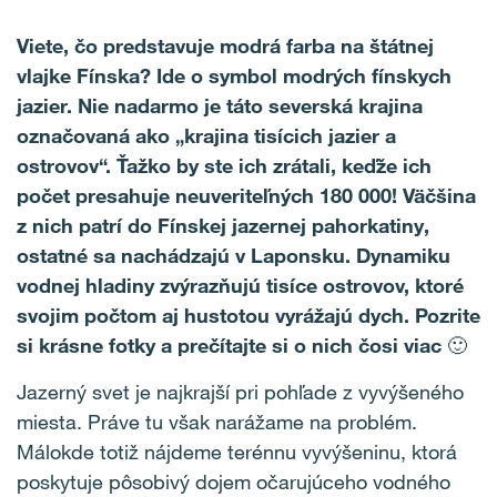
Viete, čo predstavuje modrá farba na štátnej
vlajke Fínska? Ide o symbol modrých fínskych
jazier. Nie nadarmo je táto severská krajina
označovaná ako „krajina tisícich jazier a
ostrovov“. Ťažko by ste ich zrátali, keďže ich
počet presahuje neuveriteľných 180 000! Väčšina
z nich patrí do Fínskej jazernej pahorkatiny,
ostatné sa nachádzajú v Laponsku. Dynamiku
vodnej hladiny zvýrazňujú tisíce ostrovov, ktoré
svojim počtom aj hustotou vyrážajú dych. Pozrite
si krásne fotky a prečítajte si o nich čosi viac 🙂
Jazerný svet je najkrajší pri pohľade z vyvýšeného
miesta. Práve tu však narážame na problém.
Málokde totiž nájdeme terénnu vyvýšeninu, ktorá
poskytuje pôsobivý dojem očarujúceho vodného