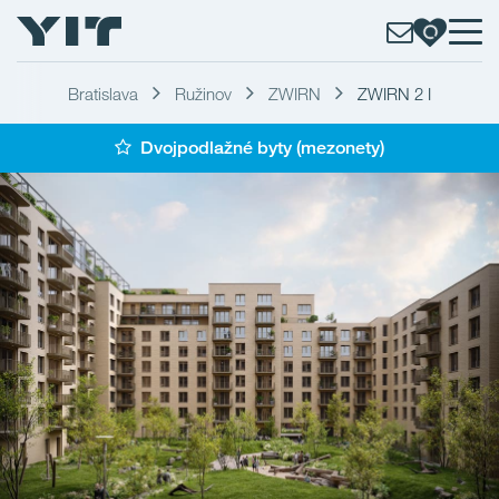
Bratislava
Ružinov
ZWIRN
ZWIRN 2 I
Dvojpodlažné byty (mezonety)