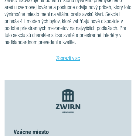
ZWIRN nadväzuje na bohatú históriu bývalého priemyselného
areálu cvernovej továrne a postupne odvíja nový príbeh, ktorý toto
výnimočné miesto mení na vitálnu bratislavskú štvrť. Sekcia I
prináša 41 moderných bytov, ktoré zahŕňajú nové dispozície v
podobe priestranných mezonetov na najvyšších podlažiach. Pre
túto sekciu sú charakteristické svetlé a priestranné interiéry v
nadštandardnom prevedení a kvalite.
Zobraziť viac
Vzácne miesto