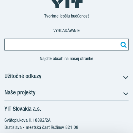
Tvoríme lepšiu budúcnosť
VYHĽADÁVANIE
Nájdite obsah na našej stránke
Užitočné odkazy
Naše projekty
O nás
Prečo bývať s nami
YIT Slovakia a.s.
Družstevné bývanie
Udržateľnosť máme v DNA
NUPPU
Svätoplukova II. 18892/2A
Starostlivosť o zákazníkov
ZWIRN
Bratislava - mestská časť Ružinov 821 08
Financovanie