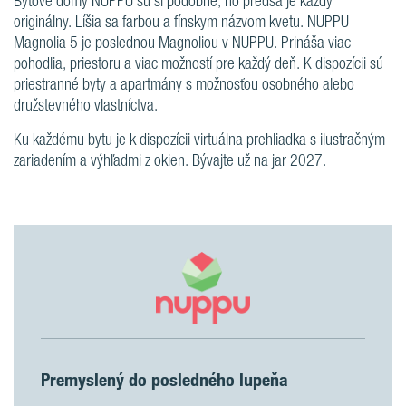
Bytové domy NUPPU sú si podobné, no predsa je každý
originálny. Líšia sa farbou a fínskym názvom kvetu. NUPPU
Magnolia 5 je poslednou Magnoliou v NUPPU. Prináša viac
pohodlia, priestoru a viac možností pre každý deň. K dispozícii sú
priestranné byty a apartmány s možnosťou osobného alebo
družstevného vlastníctva.
Ku každému bytu je k dispozícii virtuálna prehliadka s ilustračným
zariadením a výhľadmi z okien. Bývajte už na jar 2027.
Premyslený do posledného lupeňa