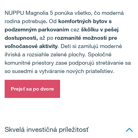
NUPPU Magnolia 5 ponúka všetko, čo moderná
rodina potrebuje
.
Od
komfortných bytov s
podzemným parkovaním
cez
škôlku v pešej
dostupnosti,
až po
rozmanité možnosti pre
voľnočasové aktivity
. Deti si zamilujú moderné
ihriská a rozsiahle zelené plochy. Spoločné
komunitné priestory zase podporujú stretávanie sa
so susedmi a vytváranie nových priateľstiev.
Prejsť sa po dvore
Skvelá investičná príležitosť