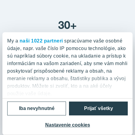
30+
získaných ocenení
My a
naši 1022 partneri
spracúvame vaše osobné
údaje, napr. vaše číslo IP pomocou technológie, ako
sú napríklad súbory cookie, na ukladanie a prístup k
110+
informáciám na vašom zariadení, aby sme vám mohli
poskytovať prispôsobené reklamy a obsah, na
meranie reklamy a obsahu, štatistiky publika a vývoj
rokov tradície
produktov. Môžete si zvoliť, kto a na aké účely
použije vaše údaje.
2500+
Iba nevyhnutné
Prijať všetky
Ak to povolíte, chceli by sme tiež:
Zhromažďovať informácie o vašej geografickej
spokojných zákazníkov
polohe s presnosťou na niekoľko metrov
Nastavenie cookies
Identifikovať vaše zariadenie aktívnym