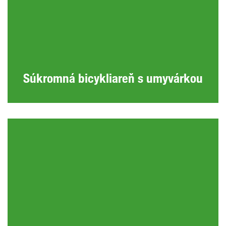
Súkromná bicykliareň s umyvárkou