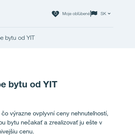
Moje obľúbené
SK
pe bytu od YIT
pe bytu od YIT
čo výrazne ovplyvní ceny nehnuteľností,
ou bytu nečakať a zrealizovať ju ešte v
ivejšiu cenu.