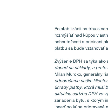
Po stabilizácii na trhu s n
rozmýšľať nad kúpou vlastné
nehnuteľnosti a pripísaní p
platbu sa bude vzťahovať 
Zvýšenie DPH sa týka ako s
dopad na náklady, a preto 
Milan Murcko, generálny ria
odporúčame našim klientom z
úhrady platby, ktorá musí 
aktuálna sadzba DPH vo v
zariadenia bytu, s ktorým 
ihneď po kúpe pripravené n