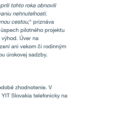
ríli tohto roka obnovili
aniu nehnuteľnosti.
ávnou cestou
,“ priznáva
úspech pilotného projektu
 výhod. Úver na
dzení ani vekom či rodinným
nou úrokovej sadzby.
lhodobé zhodnotenie. V
 YIT Slovakia telefonicky na