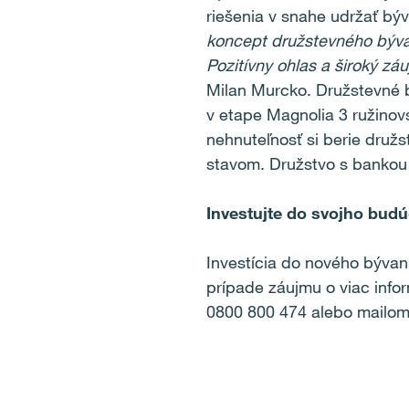
riešenia v snahe udržať býv
koncept družstevného bývan
Pozitívny ohlas a široký zá
Milan Murcko. Družstevné 
v etape Magnolia 3 ružino
nehnuteľnosť si berie družs
stavom. Družstvo s bankou k
Investujte do svojho budú
Investícia do nového bývania
prípade záujmu o viac infor
0800 800 474 alebo mailo