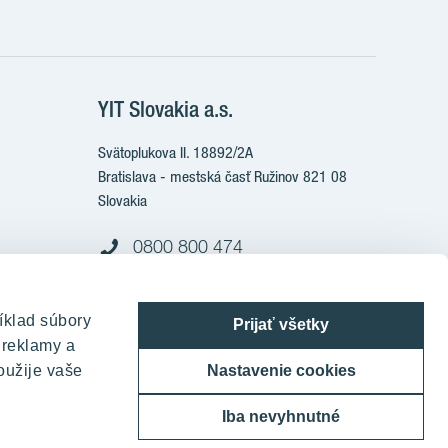
e
YIT Slovakia a.s.
Svätoplukova II. 18892/2A
Bratislava - mestská časť Ružinov 821 08
Slovakia
0800 800 474
info@yit.sk
íklad súbory
Pre volania zo zahraničia:
Prijať všetky
 reklamy a
+421 903 999 333
oužije vaše
Nastavenie cookies
Iba nevyhnutné