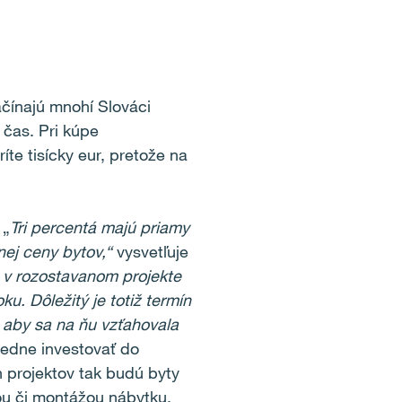
ačínajú mnohí Slováci
 čas. Pri kúpe
te tisícky eur, pretože na
 „
Tri percentá majú priamy
nej ceny bytov,“
vysvetľuje
 v rozostavanom projekte
u. Dôležitý je totiž termín
 aby sa na ňu vzťahovala
ledne investovať do
 projektov tak budú byty
ou či montážou nábytku.