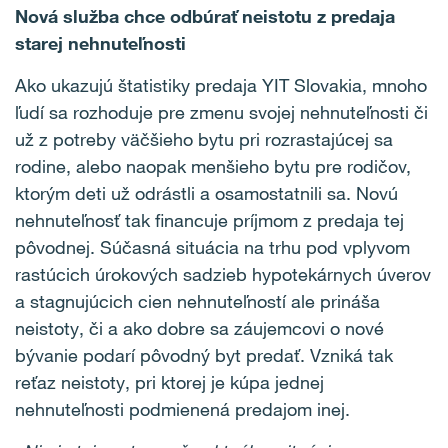
Nová služba chce odbúrať neistotu z predaja
starej nehnuteľnosti
Ako ukazujú štatistiky predaja YIT Slovakia, mnoho
ľudí sa rozhoduje pre zmenu svojej nehnuteľnosti či
už z potreby väčšieho bytu pri rozrastajúcej sa
rodine, alebo naopak menšieho bytu pre rodičov,
ktorým deti už odrástli a osamostatnili sa. Novú
nehnuteľnosť tak financuje príjmom z predaja tej
pôvodnej. Súčasná situácia na trhu pod vplyvom
rastúcich úrokových sadzieb hypotekárnych úverov
a stagnujúcich cien nehnuteľností ale prináša
neistoty, či a ako dobre sa záujemcovi o nové
bývanie podarí pôvodný byt predať. Vzniká tak
reťaz neistoty, pri ktorej je kúpa jednej
nehnuteľnosti podmienená predajom inej.