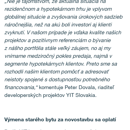
„Nie je tajomstvom, že aktuálna situácia na
rezidenčnom a hypotekárnom trhu je vplyvom
globálnej situácie a zvyšovania úrokových sadzieb
náročnejšia, než na akú boli investori aj klienti
zvyknutí. V našom prípade je vďaka kvalite našich
projektov a pozitívnym referenciám o bývanie
z nášho portfólia stále veľký záujem, no aj my
vnímame
medziročný pokles predaja, najmä v
segmente hypotekárnych klientov. Preto sme sa
rozhodli našim klientom pomôcť a adresovať
neistoty spojené s dostupnosťou potrebného
financovania,“
komentuje Peter Dovala, riaditeľ
developerských projektov YIT Slovakia.
Výmena starého bytu za novostavbu sa oplatí