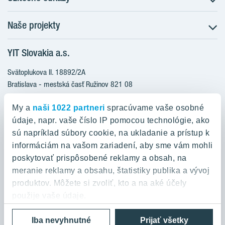
Naše projekty
O nás
Prečo bývať s nami
YIT Slovakia a.s.
Družstevné bývanie
Udržateľnosť máme v DNA
NUPPU
Svätoplukova II. 18892/2A
Starostlivosť o zákazníkov
ZWIRN
Bratislava - mestská časť Ružinov 821 08
Financovanie
Slovakia
ROZETA
Služba Starý za nový
My a
naši 1022 partneri
spracúvame vaše osobné
MLYNÁRKA
Služba zariadenia bytu
údaje, napr. vaše číslo IP pomocou technológie, ako
0800 800 474
ZWIRN OFFICE
sú napríklad súbory cookie, na ukladanie a prístup k
Novinky a médiá
info@yit.sk
informáciám na vašom zariadení, aby sme vám mohli
Pradiareň 1900
Kariéra
poskytovať prispôsobené reklamy a obsah, na
Pre volania zo zahraničia:
Kontakt
meranie reklamy a obsahu, štatistiky publika a vývoj
+421 903 999 333
produktov. Môžete si zvoliť, kto a na aké účely
použije vaše údaje.
Ochrana osobných údajov a podmienky používania
Cookies
Iba nevyhnutné
Prijať všetky
Ak to povolíte, chceli by sme tiež: