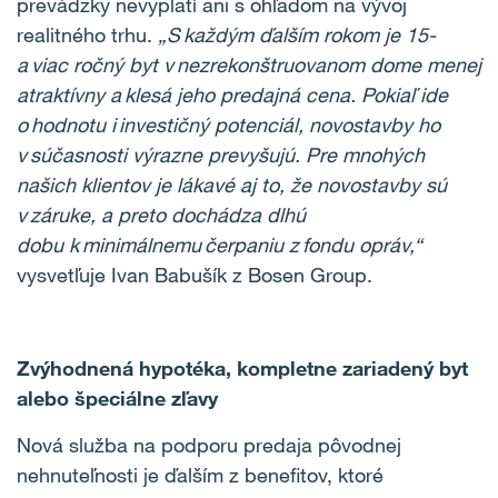
prevádzky nevyplatí ani s ohľadom na vývoj
realitného trhu.
„S každým ďalším rokom je 15-
a viac ročný byt v nezrekonštruovanom dome menej
atraktívny a klesá jeho predajná cena. Pokiaľ ide
o hodnotu i investičný potenciál, novostavby ho
v súčasnosti výrazne prevyšujú. Pre mnohých
našich klientov je lákavé aj to, že novostavby
sú
v záruke, a preto dochádza dlhú
dobu k minimálnemu čerpaniu z fondu opráv
,“
vysvetľuje Ivan Babušík z Bosen Group.
Zvýhodnená hypotéka
, kompletne zariadený byt
alebo špeciálne zľavy
Nová služba na podporu predaja pôvodnej
nehnuteľnosti je ďalším z benefitov, ktoré