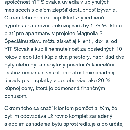
spoločnosť YIT Slovakia uviedla v uplynulých
mesiacoch s cieľom zlepšiť dostupnosť bývania.
Okrem toho ponúka napríklad zvýhodnenú
hypotéku na úrovni úrokovej sadzby 1,29 %, ktorá
platí pre apartmány v projekte Magnolia 2.
Špeciálnu zľavu môžu získať aj klienti, ktorí si od
YIT Slovakia kúpili nehnuteľnosť za posledných 10
rokov alebo ktorí kúpia dva priestory, napríklad dva
byty alebo byt a nebytový priestor či kanceláriu.
Taktiež umožňuje využiť príležitosť mimoriadnej
úhrady prvej splátky v podobe viac ako 20 %
kúpnej ceny, ktorá je odmenená finančným
bonusom.
Okrem toho sa snaží klientom pomôcť aj tým, že
byt im odovzdáva už rovno komplet zariadený,
alebo im zariadenie bytu sprostredkuje a do určitej