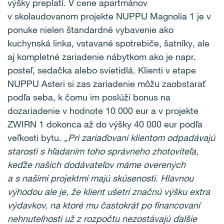
výšky preplatí. V cene apartmánov
v skolaudovanom projekte NUPPU Magnolia 1 je v
ponuke nielen štandardné vybavenie ako
kuchynská linka, vstavané spotrebiče, šatníky, ale
aj kompletné zariadenie nábytkom ako je napr.
posteľ, sedačka alebo svietidlá. Klienti v etape
NUPPU Asteri si zas zariadenie môžu zaobstarať
podľa seba, k čomu im poslúži bonus na
dozariadenie v hodnote 10 000 eur a v projekte
ZWIRN 1 dokonca až do výšky 40 000 eur podľa
veľkosti bytu.
„Pri zariaďovaní klientom odpadávajú
starosti s hľadaním toho správneho zhotoviteľa,
keďže našich dodávateľov máme overených
a s našimi projektmi majú skúsenosti. Hlavnou
výhodou ale je, že klient ušetrí značnú výšku extra
výdavkov, na ktoré mu častokrát po financovaní
nehnuteľnosti už z rozpočtu nezostávajú ďalšie