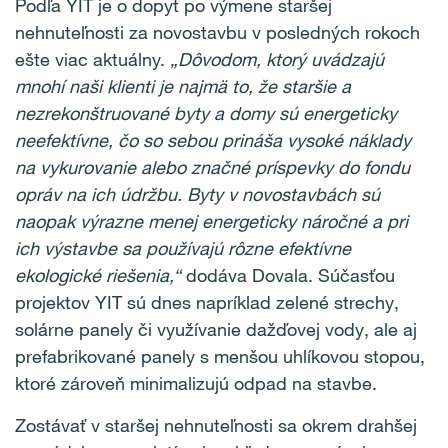
Podľa YIT je o dopyt po výmene staršej
nehnuteľnosti za novostavbu v posledných rokoch
ešte viac aktuálny.
„Dôvodom, ktorý uvádzajú
mnohí naši klienti je najmä to, že staršie a
nezrekonštruované byty a domy sú energeticky
neefektívne, čo so sebou prináša vysoké náklady
na vykurovanie alebo značné príspevky do fondu
opráv na ich údržbu. Byty v novostavbách sú
naopak výrazne menej energeticky náročné a pri
ich výstavbe sa používajú rôzne efektívne
ekologické riešenia,“
dodáva Dovala. Súčasťou
projektov YIT sú dnes napríklad zelené strechy,
solárne panely či využívanie dažďovej vody, ale aj
prefabrikované panely s menšou uhlíkovou stopou,
ktoré zároveň minimalizujú odpad na stavbe.
Zostávať v staršej nehnuteľnosti sa okrem drahšej