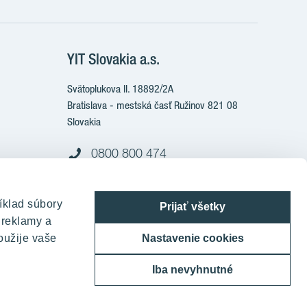
e
YIT Slovakia a.s.
Svätoplukova II. 18892/2A
Bratislava - mestská časť Ružinov 821 08
Slovakia
0800 800 474
info@yit.sk
íklad súbory
Pre volania zo zahraničia:
Prijať všetky
 reklamy a
+421 903 999 333
oužije vaše
Nastavenie cookies
Iba nevyhnutné