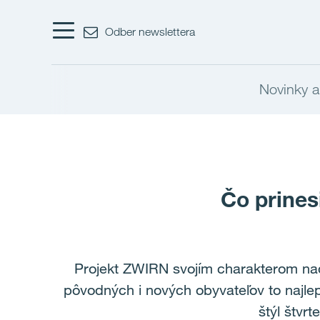
Odber newslettera
Novinky 
Čo prine
Projekt ZWIRN svojím charakterom nad
pôvodných i nových obyvateľov to najl
štýl štvr