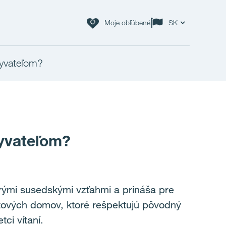
Moje obľúbené
SK
yvateľom?
yvateľom?
rými susedskými vzťahmi a prináša pre
tových domov, ktoré rešpektujú pôvodný
ci vítaní.