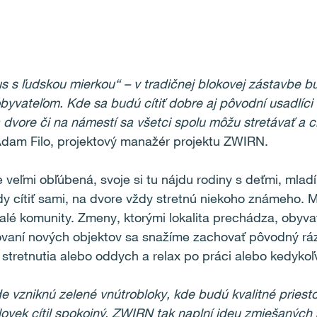
s s ľudskou mierkou“ – v tradičnej blokovej zástavbe 
byvateľom. Kde sa budú cítiť dobre aj pôvodní usadlíci a
Na dvore či na námestí sa všetci spolu môžu stretávať a
dam Filo, projektový manažér projektu ZWIRN.
 veľmi obľúbená, svoje si tu nájdu rodiny s deťmi, mladí ľ
dy cítiť sami, na dvore vždy stretnú niekoho známeho. 
alé komunity. Zmeny, ktorými lokalita prechádza, obyvat
dovaní nových objektov sa snažíme zachovať pôvodný rá
 stretnutia alebo oddych a relax po práci alebo kedyko
 vzniknú zelené vnútrobloky, kde budú kvalitné priesto
človek cítil spokojný. ZWIRN tak naplní ideu zmiešaných