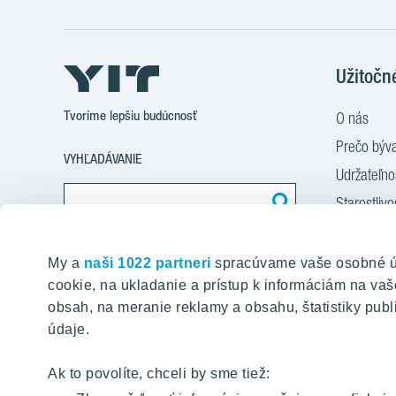
Užitočn
Tvoríme lepšiu budúcnosť
O nás
Prečo býva
VYHĽADÁVANIE
Udržateľn
Starostlivo
Financova
Nájdite obsah na našej stránke
Služba Sta
My a
naši 1022 partneri
spracúvame vaše osobné úda
cookie, na ukladanie a prístup k informáciám na v
Služba zar
obsah, na meranie reklamy a obsahu, štatistiky publi
Novinky a
údaje.
Kariéra
Kontakt
Ak to povolíte, chceli by sme tiež: