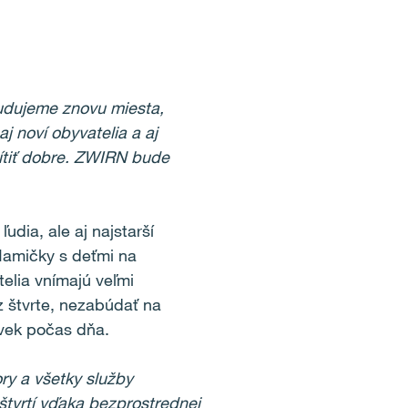
budujeme znovu miesta,
j noví obyvatelia a aj
 cítiť dobre. ZWIRN bude
udia, ale aj najstarší
Mamičky s deťmi na
elia vnímajú veľmi
z štvrte, nezabúdať na
ľvek počas dňa.
ry a všetky služby
 štvrtí vďaka bezprostrednej