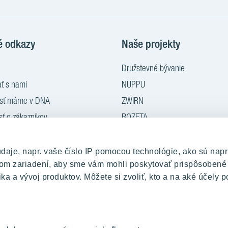
YouTub
é odkazy
Naše projekty
Družstevné bývanie
ť s nami
NUPPU
osť máme v DNA
ZWIRN
sť o zákazníkov
ROZETA
nie
MLYNÁRKA
rý za nový
ZWIRN OFFICE
je, napr. vaše číslo IP pomocou technológie, ako sú napr
ašom zariadení, aby sme vám mohli poskytovať prispôsobené
iadenia bytu
Pradiareň 1900
ka a vývoj produktov. Môžete si zvoliť, kto a na aké účely p
 médiá