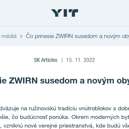
a médiá
Čo prinesie ZWIRN susedom a novým ob
SK Articles
15. 11. 2022
sie ZWIRN susedom a novým ob
väzuje na ružinovskú tradíciu vnútroblokov s dob
epšie, čo budúcnosť ponúka. Okrem moderných by
te, vzniknú nové verejné priestranstvá, kde budú všet