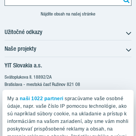
Nájdite obsah na našej stránke
Užitočné odkazy
Naše projekty
O nás
Prečo bývať s nami
YIT Slovakia a.s.
Družstevné bývanie
Udržateľnosť máme v DNA
NUPPU
Svätoplukova II. 18892/2A
Starostlivosť o zákazníkov
ZWIRN
Bratislava - mestská časť Ružinov 821 08
Financovanie
Slovakia
ROZETA
Služba Starý za nový
My a
naši 1022 partneri
spracúvame vaše osobné
MLYNÁRKA
Služba zariadenia bytu
údaje, napr. vaše číslo IP pomocou technológie, ako
0800 800 474
ZWIRN OFFICE
sú napríklad súbory cookie, na ukladanie a prístup k
Novinky a médiá
info@yit.sk
informáciám na vašom zariadení, aby sme vám mohli
Pradiareň 1900
Kariéra
poskytovať prispôsobené reklamy a obsah, na
Pre volania zo zahraničia:
Kontakt