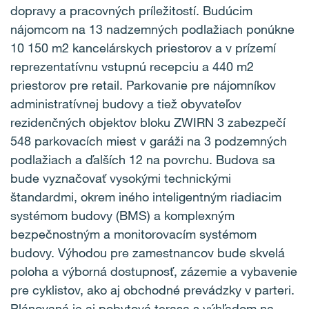
dopravy a pracovných príležitostí. Budúcim
nájomcom na 13 nadzemných podlažiach ponúkne
10 150 m2 kancelárskych priestorov a v prízemí
reprezentatívnu vstupnú recepciu a
440 m2
priestorov pre retail. Parkovanie pre nájomníkov
administratívnej budovy a tiež
obyvateľov
rezidenčných objektov bloku ZWIRN 3
zabezpečí
548 parkovacích miest v garáži na 3 podzemných
podlažiach a ďalších 12 na povrchu. Budova sa
bude vyznačovať vysokými technickými
štandardmi, okrem iného inteligentným riadiacim
systémom budovy (BMS) a komplexným
bezpečnostným a monitorovacím systémom
budovy. Výhodou pre zamestnancov bude
skvelá
poloha a výborná dostupnosť,
zázemie a vybavenie
pre cyklistov, ako aj obchodné prevádzky v parteri.
Plánovaná je aj pobytová terasa s výhľadom na