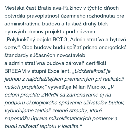
Mestská časť Bratislava-Ružinov v týchto dňoch
potvrdila právoplatnosť územného rozhodnutia pre
administratívnu budovu a taktiež druhý blok
bytových domov projektu pod názvom
„Polyfunkčný objekt BCT 3, Administratíva a bytové
domy“. Obe budovy budú spĺňať prísne energetické
štandardy súčasných novostavieb
a administratívna budova zároveň certifikát
BREEAM v stupni Excellent.
„Udržateľnosť je
jednou z najdôležitejších premenných pri realizácii
našich projektov,“
vysvetľuje Milan Murcko. „
V
celom projekte ZWIRN sa zameriavame aj na
podporu ekologického správania užívateľov budov,
vybudujeme taktiež zelené strechy, ktoré
napomôžu úprave mikroklimatických pomerov a
budú znižovať teplotu v lokalite.“