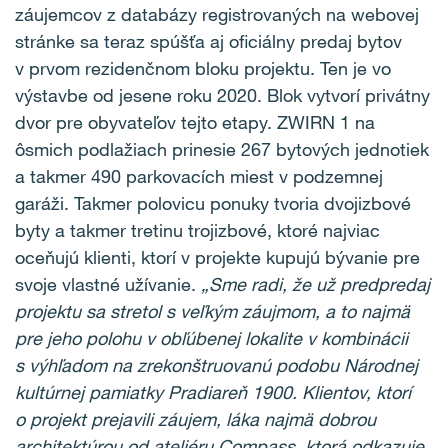
záujemcov z databázy registrovaných na webovej
stránke sa teraz spúšťa aj oficiálny predaj bytov
v prvom rezidenčnom bloku projektu. Ten je vo
výstavbe od jesene roku 2020. Blok vytvorí privátny
dvor pre obyvateľov tejto etapy. ZWIRN 1 na
ôsmich podlažiach prinesie 267 bytových jednotiek
a takmer 490 parkovacích miest v podzemnej
garáži. Takmer polovicu ponuky tvoria dvojizbové
byty a takmer tretinu trojizbové, ktoré najviac
oceňujú klienti, ktorí v projekte kupujú bývanie pre
svoje vlastné užívanie.
„Sme radi, že už predpredaj
projektu sa stretol s veľkým záujmom, a to najmä
pre jeho polohu v obľúbenej lokalite v kombinácii
s výhľadom na zrekonštruovanú podobu Národnej
kultúrnej pamiatky Pradiareň 1900. Klientov, ktorí
o projekt prejavili záujem, láka najmä dobrou
architektúrou od ateliéru Compass, ktorá odkazuje