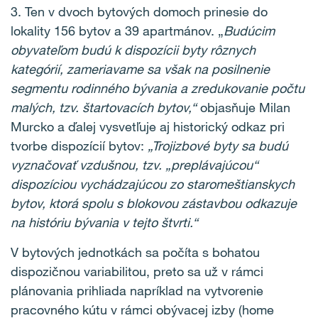
3. Ten v dvoch bytových domoch prinesie do
lokality 156 bytov a 39 apartmánov. „
Budúcim
obyvateľom budú k dispozícii byty rôznych
kategórií, zameriavame sa však na posilnenie
segmentu rodinného bývania a zredukovanie počtu
malých, tzv. štartovacích bytov,“
objasňuje Milan
Murcko a ďalej vysvetľuje aj historický odkaz pri
tvorbe dispozícií bytov:
„Trojizbové byty
sa
budú
vyznačovať
vzdušnou, tzv. „preplávajúcou“
dispozíciou
vychádzajúcou zo staromeštianskych
bytov, ktorá spolu s blokovou zástavbou odkazuje
na históriu bývania v tejto štvrti.“
V bytových jednotkách sa počíta s bohatou
dispozičnou variabilitou, preto sa už v rámci
plánovania prihliada napríklad na vytvorenie
pracovného kútu v rámci obývacej izby (home