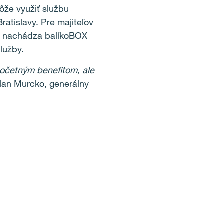
že využiť službu
ratislavy. Pre majiteľov
 sa nachádza balíkoBOX
lužby.
početným benefitom, ale
lan Murcko, generálny