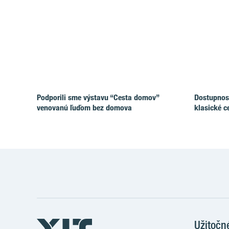
Podporili sme výstavu “Cesta domov”
Dostupnosť
venovanú ľuďom bez domova
klasické c
Užitočn