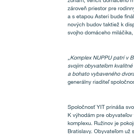
zónam, venčiť domáceho mil
zároveň priestor pre rodin
a s etapou Asteri bude fin
nových budov taktiež k disp
svojho domáceho miláčika,
„Komplex NUPPU patrí v Br
svojim obyvateľom kvalitné
a bohato vybaveného dvora,
generálny riaditeľ spoločnos
Spoločnosť YIT prináša svo
K výhodám pre obyvateľov v
komplexu. Ružinov je pokoj
Bratislavy. Obyvateľom už 