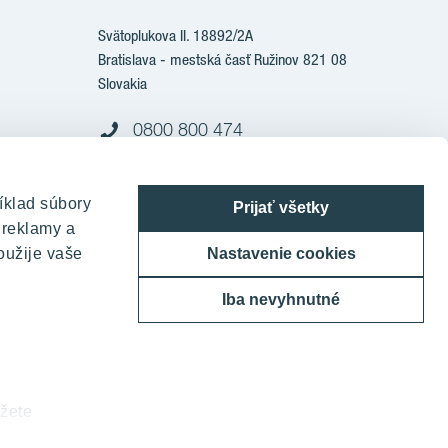
Svätoplukova II. 18892/2A
Bratislava - mestská časť Ružinov 821 08
Slovakia
0800 800 474
info@yit.sk
íklad súbory
Pre volania zo zahraničia:
Prijať všetky
 reklamy a
+421 903 999 333
oužije vaše
Nastavenie cookies
Iba nevyhnutné
žete