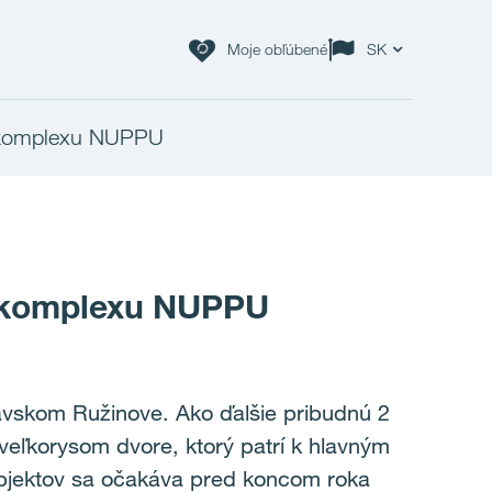
Moje obľúbené
SK
pu komplexu NUPPU
pu komplexu NUPPU
avskom Ružinove. Ako ďalšie pribudnú 2
eľkorysom dvore, ktorý patrí k hlavným
 objektov sa očakáva pred koncom roka