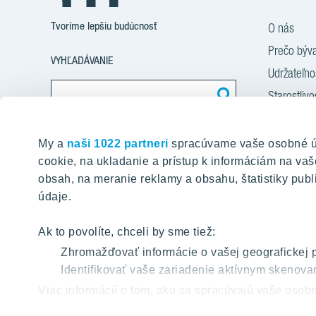
Tvoríme lepšiu budúcnosť
O nás
Prečo býva
VYHĽADÁVANIE
Udržateľn
Starostlivo
Financova
Nájdite obsah na našej stránke
Služba Sta
My a
naši 1022 partneri
spracúvame vaše osobné úda
cookie, na ukladanie a prístup k informáciám na v
Služba zar
obsah, na meranie reklamy a obsahu, štatistiky publi
Novinky a
údaje.
Kariéra
Kontakt
Ak to povolíte, chceli by sme tiež:
Zhromažďovať informácie o vašej geografickej 
Identifikovať vaše zariadenie aktívnym skenovan
O
Viac informácií o tom, ako sa spracúvajú vaše osobn
kedykoľvek zmeniť alebo odvolať cez Vyhlásenie o 