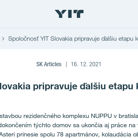
Spoločnosť YIT Slovakia pripravuje ďalšiu eta
SK Articles
16. 12. 2021
lovakia pripravuje ďalšiu eta
ýstavbou rezidenčného komplexu NUPPU v bratisl
okončením týchto domov sa ukončia aj práce na v
 Asteri prinesie spolu 78 apartmánov, kolaudácia