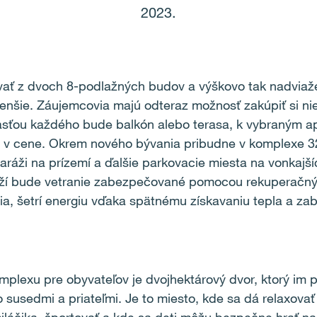
2023.
vať z dvoch 8-podlažných budov a výškovo tak nadvia
enšie. Záujemcovia majú odteraz možnosť zakúpiť si nie
sťou každého bude balkón alebo terasa, k vybraným ap
 v cene.
Okrem nového bývania pribudne v komplexe 32
aráži na prízemí a ďalšie parkovacie miesta na vonkajš
ží bude vetranie zabezpečované pomocou rekuperačnýc
dia, šetrí energiu vďaka spätnému získavaniu tepla a za
plexu pre obyvateľov je dvojhektárový dvor, ktorý im p
o susedmi a priateľmi.
Je to miesto, kde sa dá relaxov