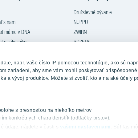
Družstevné bývanie
ť s nami
NUPPU
osť máme v DNA
ZWIRN
sť o zákazníkov
ROZETA
nie
MLYNÁRKA
rý za nový
ZWIRN OFFICE
je, napr. vaše číslo IP pomocou technológie, ako sú napr
ašom zariadení, aby sme vám mohli poskytovať prispôsobené
iadenia bytu
Pradiareň 1900
ka a vývoj produktov. Môžete si zvoliť, kto a na aké účely p
 médiá
polohe s presnosťou na niekoľko metrov
ím konkrétnych charakteristík (odtlačky prstov).
dber newslettera
é údaje, nájdete v časti s
vašimi nastaveniami
. Súhlas mô
používaní súborov cookie.