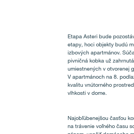
Etapa Asteri bude pozostá
etapy, hoci objekty budú m
izbových apartmánov.
Súča
pivničná kobka už zahrnutá
umiestnených v otvorenej g
V apartmánoch na 8. podla
kvalitu vnútorného prostre
vlhkosti v dome.
Najobľúbenejšou časťou kom
na trávenie voľného času s