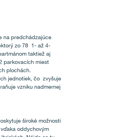
že na predchádzajúce
ktorý zo 78 1- až 4-
artmánom taktiež aj
 parkovacích miest
ích plochách.
h jednotiek, čo zvyšuje
braňuje vzniku nadmernej
oskytuje široké možnosti
ať vďaka oddychovým