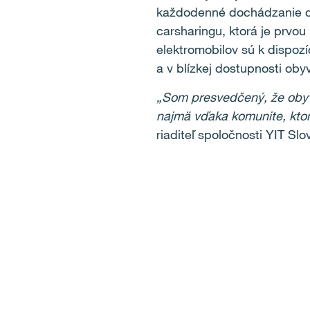
každodenné dochádzanie do
carsharingu, ktorá je prvou
elektromobilov sú k dispoz
a v blízkej dostupnosti ob
„Som presvedčený, že obyva
najmä vďaka komunite, ktor
riaditeľ spoločnosti YIT Slo