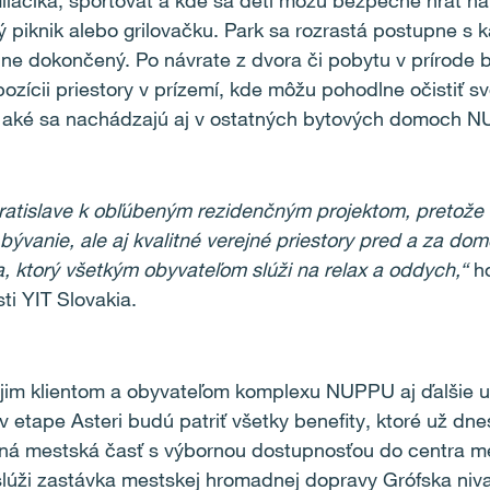
áčika, športovať a kde sa deti môžu bezpečne hrať na 
ný piknik alebo grilovačku. Park sa rozrastá postupne s
álne dokončený. Po návrate z dvora či pobytu v prírode
ozícii priestory v prízemí, kde môžu pohodlne očistiť s
 aké sa nachádzajú aj v ostatných bytových domoch 
atislave k obľúbeným rezidenčným projektom, pretože 
 bývanie, ale aj kvalitné verejné priestory pred a za d
 ktorý všetkým obyvateľom slúži na relax a oddych,“
h
ti YIT Slovakia.
jim klientom a obyvateľom komplexu NUPPU aj ďalšie už
 etape Asteri budú patriť všetky benefity, ktoré už dne
ná mestská časť s výbornou dostupnosťou do centra me
slúži zastávka mestskej hromadnej dopravy Grófska niva