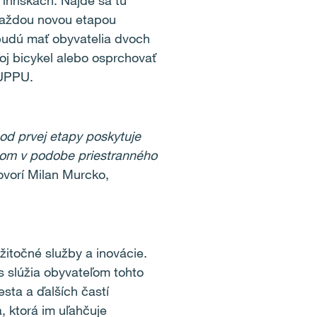
ihriskách. Nájde sa tu
 každou novou etapou
 budú mať obyvatelia dvoch
voj bicykel alebo osprchovať
NUPPU.
od prvej etapy poskytuje
omom v podobe priestranného
ovorí Milan Murcko,
itočné služby a inovácie.
s slúžia obyvateľom tohto
sta a ďalších častí
, ktorá im uľahčuje