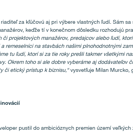
iaditeľ za kľúčovú aj pri výbere vlastných ľudí. Sám sa
a manažérov, keďže tí v konečnom dôsledku rozhodujú pr
či projektových manažérov, predajcov alebo ľudí, ktorí 
ri a remeselníci na stavbách našimi plnohodnotnými zam
tu ľudí, ktorí si za tie roky prešli takmer všetkými naš
vy. Okrem toho si ale dobre vyberáme aj dodávateľov či 
 či etický prístup k biznisu,“
vysvetľuje Milan Murcko, g
inovácií
veloper pustil do ambicióznych premien území veľkých 