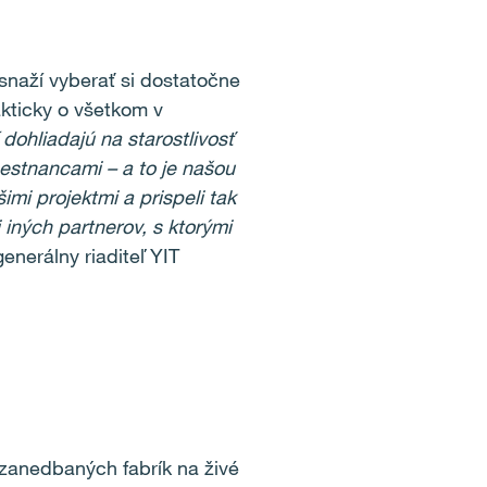
 snaží vyberať si dostatočne
akticky o všetkom v
dohliadajú na starostlivosť
estnancami – a to je našou
imi projektmi a prispeli tak
iných partnerov, s ktorými
enerálny riaditeľ YIT
zanedbaných fabrík na živé