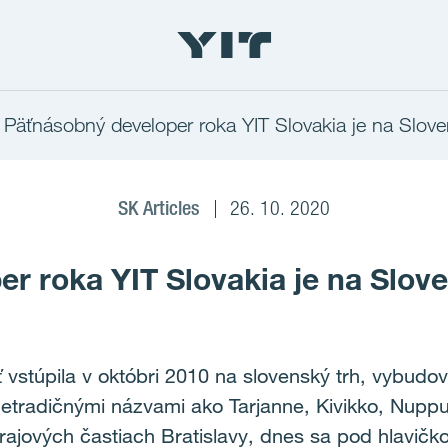
Päťnásobný developer roka YIT Slovakia je na Slov
SK Articles
26. 10. 2020
r roka YIT Slovakia je na Slov
vstúpila v októbri 2010 na slovenský trh, vybudova
tradičnými názvami ako Tarjanne, Kivikko, Nuppu, 
ajových častiach Bratislavy, dnes sa pod hlavičk