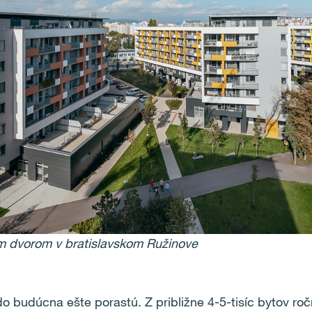
 dvorom v bratislavskom Ružinove
o budúcna ešte porastú. Z približne 4-5-tisíc bytov roč