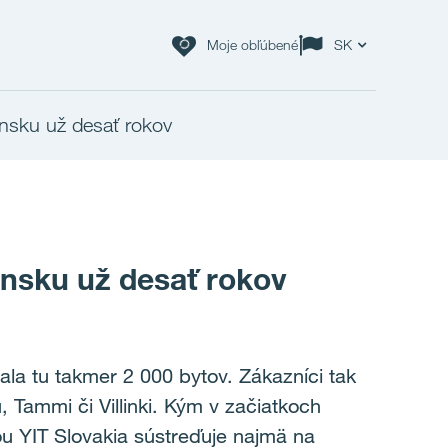
Moje obľúbené
SK
ensku už desať rokov
ensku už desať rokov
la tu takmer 2 000 bytov. Zákazníci tak
Tammi či Villinki. Kým v začiatkoch
ou YIT Slovakia sústreďuje najmä na