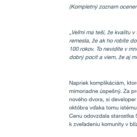
(Kompletný zoznam ocenen
„Veľmi ma teší, že kvalitu v
remesla, že ak ho robíte do
100 rokov. To nevidíte v m
dobrý pocit a viem, že aj mo
Napriek komplikáciám, ktoré
mimoriadne úspešný. Za pro
nového dvora, si developer
októbra vďaka tomu istému 
Cenu odovzdala starostka S
k zveľadeniu komunity v bl