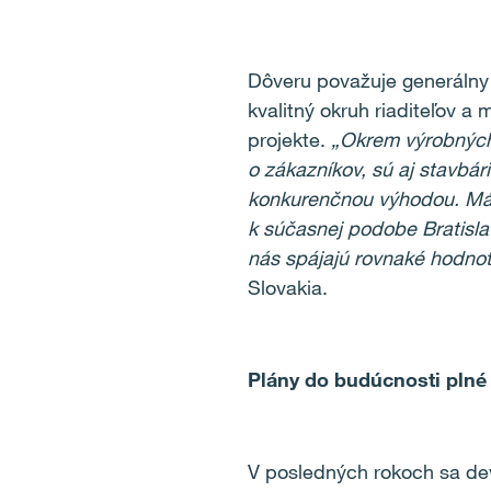
Dôveru považuje generálny r
kvalitný okruh riaditeľov 
projekte.
„Okrem výrobných 
o zákazníkov, sú aj stavbá
konkurenčnou výhodou. Máme 
k súčasnej podobe Bratisla
nás spájajú rovnaké hodnoty
Slovakia.
Plány do budúcnosti plné 
V posledných rokoch sa de