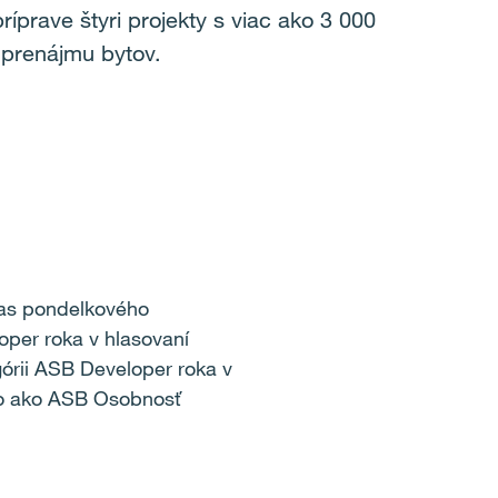
íprave štyri projekty s viac ako 3 000
 prenájmu bytov.
čas pondelkového
oper roka v hlasovaní
górii ASB Developer roka v
cko ako ASB Osobnosť