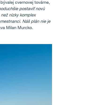
 bývalej cvernovej továrne,
noduchšie postaviť novú
 než nízky komplex
zamestnanci. Náš plán nie je
va Milan Murcko.