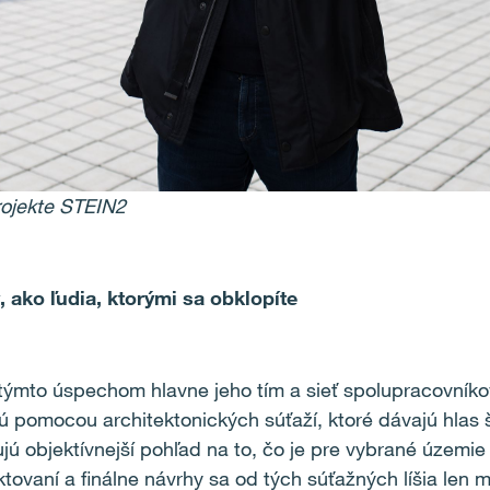
rojekte STEIN2
, ako ľudia, ktorými sa obklopíte
týmto úspechom hlavne jeho tím a sieť spolupracovníkov
jú pomocou architektonických súťaží, ktoré dávajú hlas
ú objektívnejší pohľad na to, čo je pre vybrané územie
ktovaní a finálne návrhy sa od tých súťažných líšia len 