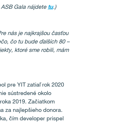
n ASB Gala nájdete
tu
.)
Pre nás je n
ajkrajšou časťou
ečo, čo tu bude ďalších 80 –
ekty, ktoré sme robili, mám
ol pre YIT zatiaľ rok 2020
nie sústredené okolo
 roka 2019. Začiatkom
a za najlepšieho donora.
ka, čím developer prispel