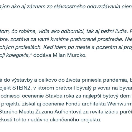
ých ako aj záznam zo slávnostného odovzdávania cie
 tom, čo robíme, vidia ako odborníci, tak aj bežní ľudia. 
bre, zostáva za vami kvalitne pretvorené prostredie. Ni
nohých profesiách. Keď idem po meste a pozerám si proj
ji kolegovia,“
dodáva Milan Murcko.
 do výstavby a celkovo do života priniesla pandémia, b
jekt STEIN2, v ktorom pretvoril bývalý pivovar na býva
 odniesol ocenenie Stavba roka za najlepší bytový dom
projektu získal aj ocenenie Fondu architekta Weinwurm
tarého Mesta Zuzana Aufrichtová za revitalizáciu parčí
ízkosti tohto nedávno ukončeného projektu.