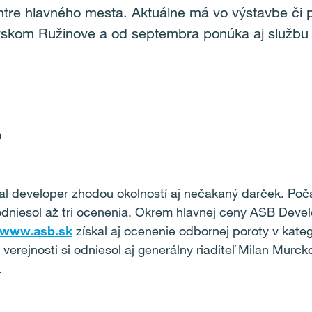
entre hlavného mesta. Aktuálne má vo výstavbe či pr
avskom Ružinove a od septembra ponúka aj službu
a
al developer zhodou okolností aj nečakaný darček. Po
dniesol až tri ocenenia. Okrem hlavnej ceny ASB Devel
www.asb.sk
získal aj ocenenie odbornej poroty v kate
verejnosti si odniesol aj generálny riaditeľ Milan Mur
.