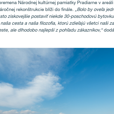
premena Národnej kultúrnej pamiatky Pradiarne v areáli
ročnej rekonštrukcie blíži do finále.
„Bolo by oveľa jed
sto ziskovejšie postaviť niekde 30-poschodovú bytovku
naša cesta a naša filozofia, ktorú zdieľajú všetci naši 
ste, ale dlhodobo najlepší z pohľadu zákazníkov,“
dodá