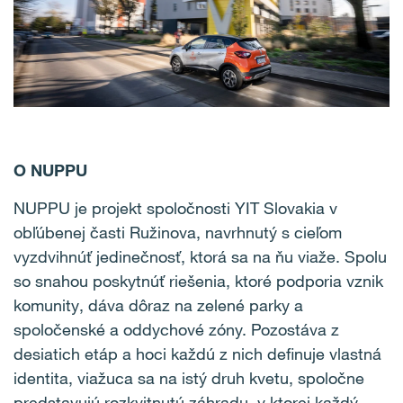
O NUPPU
NUPPU je projekt spoločnosti YIT Slovakia v
obľúbenej časti Ružinova, navrhnutý s cieľom
vyzdvihnúť jedinečnosť, ktorá sa na ňu viaže. Spolu
so snahou poskytnúť riešenia, ktoré podporia vznik
komunity, dáva dôraz na zelené parky a
spoločenské a oddychové zóny. Pozostáva z
desiatich etáp a hoci každú z nich definuje vlastná
identita, viažuca sa na istý druh kvetu, spoločne
predstavujú rozkvitnutú záhradu, v ktorej každý