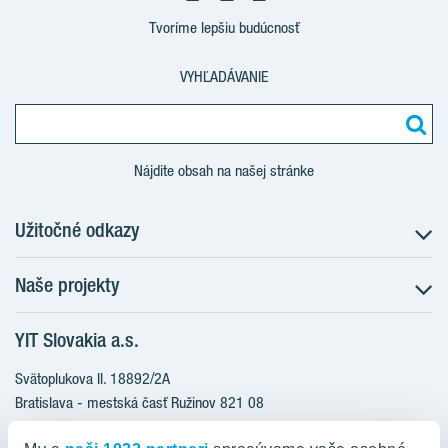
Tvoríme lepšiu budúcnosť
VYHĽADÁVANIE
Nájdite obsah na našej stránke
Užitočné odkazy
Naše projekty
O nás
Prečo bývať s nami
YIT Slovakia a.s.
Družstevné bývanie
Udržateľnosť máme v DNA
NUPPU
Svätoplukova II. 18892/2A
Starostlivosť o zákazníkov
ZWIRN
Bratislava - mestská časť Ružinov 821 08
Financovanie
Slovakia
ROZETA
Služba Starý za nový