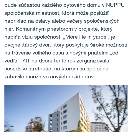
bude súčasťou každého bytového domu v NUPPU
spoločenská miestnosť, ktorá môže poslúžiť
napríklad na oslavy alebo večery spoločenských
hier. Komunitným priestorom v projekte, ktorý
napĺňa víziu spoločnosti „More life in yards“, je
dvojhektárový dvor, ktorý poskytuje široké možnosti
na trávenie voľného času s novými priateľmi „od
vedľa“. YIT na dvore tento rok zorganizovala
susedské stretnutie, na ktorom sa spoločne
zabavilo množstvo nových rezidentov.