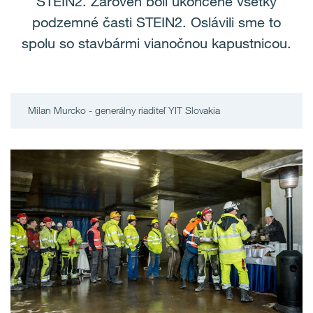
STEIN2. Zároveň boli ukončené všetky
podzemné časti STEIN2. Oslávili sme to
spolu so stavbármi vianočnou kapustnicou.
Milan Murcko - generálny riaditeľ YIT Slovakia