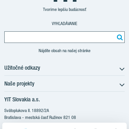
Tvoríme lepšiu budúcnosť
VYHĽADÁVANIE
Nájdite obsah na našej stránke
Užitočné odkazy
Naše projekty
O nás
Prečo bývať s nami
YIT Slovakia a.s.
Družstevné bývanie
Udržateľnosť máme v DNA
NUPPU
Svätoplukova II. 18892/2A
Starostlivosť o zákazníkov
ZWIRN
Bratislava - mestská časť Ružinov 821 08
Financovanie
Slovakia
ROZETA