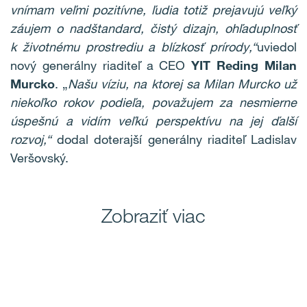
vnímam veľmi pozitívne, ľudia totiž prejavujú veľký
záujem o nadštandard, čistý dizajn, ohľaduplnosť
k životnému prostrediu a blízkosť prírody,“
uviedol
nový generálny riaditeľ a CEO
YIT Reding Milan
Murcko
. „
Našu víziu, na ktorej sa Milan Murcko už
niekoľko rokov podieľa, považujem za nesmierne
úspešnú a vidím veľkú perspektívu na jej ďalší
rozvoj,“
dodal doterajší generálny riaditeľ Ladislav
Veršovský.
Zobraziť viac