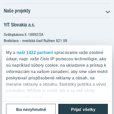
Naše projekty
O nás
Prečo bývať s nami
YIT Slovakia a.s.
Družstevné bývanie
Udržateľnosť máme v DNA
NUPPU
Svätoplukova II. 18892/2A
Starostlivosť o zákazníkov
ZWIRN
Bratislava - mestská časť Ružinov 821 08
Financovanie
Slovakia
ROZETA
Služba Starý za nový
My a
naši 1022 partneri
spracúvame vaše osobné
MLYNÁRKA
Služba zariadenia bytu
údaje, napr. vaše číslo IP pomocou technológie, ako
0800 800 474
ZWIRN OFFICE
sú napríklad súbory cookie, na ukladanie a prístup k
Novinky a médiá
info@yit.sk
informáciám na vašom zariadení, aby sme vám mohli
Pradiareň 1900
Kariéra
poskytovať prispôsobené reklamy a obsah, na
Pre volania zo zahraničia:
Kontakt
meranie reklamy a obsahu, štatistiky publika a vývoj
+421 903 999 333
produktov. Môžete si zvoliť, kto a na aké účely
použije vaše údaje.
Ochrana osobných údajov a podmienky používania
Cookies
Iba nevyhnutné
Prijať všetky
Ak to povolíte, chceli by sme tiež:
© 2026 YIT Corporation