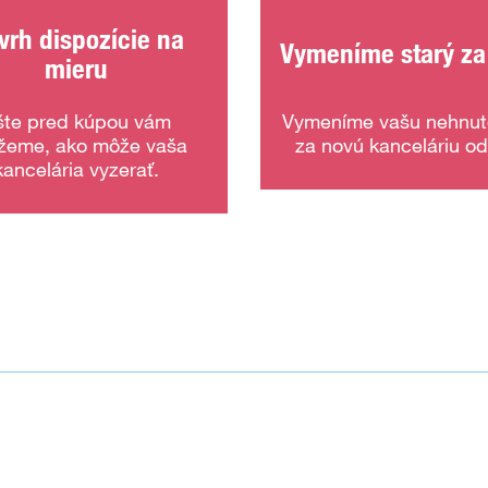
vrh dispozície na
Vymeníme starý za
mieru
šte pred kúpou vám
Vymeníme vašu nehnut
žeme, ako môže vaša
za novú kanceláriu od
kancelária vyzerať.