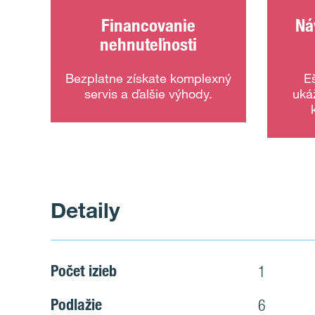
Financovanie
Ná
nehnuteľnosti
Bezplatne získate komplexný
E
servis a ďalšie výhody.
uká
Detaily
Počet izieb
1
Podlažie
6