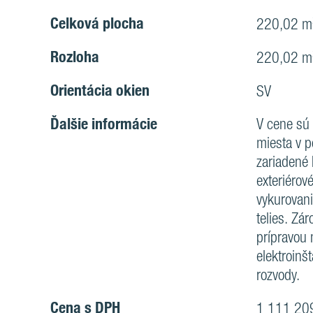
Celková plocha
220,02 m
Rozloha
220,02 
Orientácia okien
SV
Ďalšie informácie
V cene sú 
miesta v p
zariadené 
exteriérov
vykurovani
telies. Zá
prípravou 
elektroinš
rozvody.
Cena s DPH
1 111 20