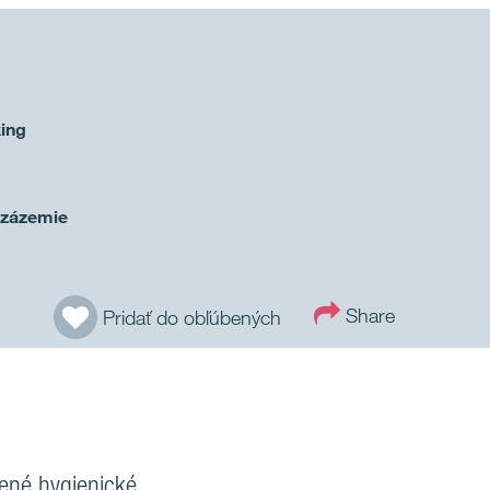
ing
 zázemie
Share
Pridať do obľúbených
dené hygienické