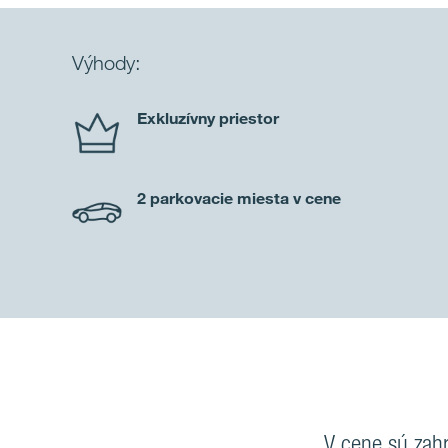
Výhody:
Exkluzívny priestor
2 parkovacie miesta v cene
V cene sú zahr