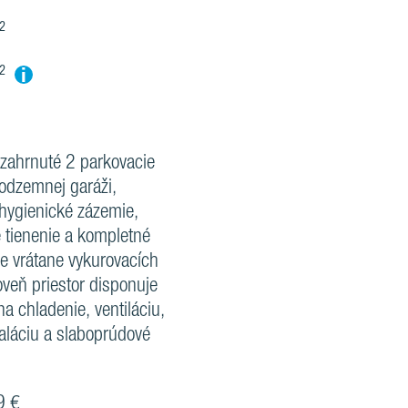
²
i
m²
zahrnuté 2 parkovacie
odzemnej garáži,
hygienické zázemie,
é tienenie a kompletné
e vrátane vykurovacích
roveň priestor disponuje
na chladenie, ventiláciu,
taláciu a slaboprúdové
9 €