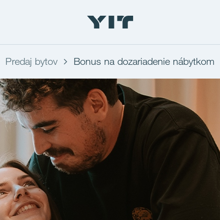
Predaj bytov
Bonus na dozariadenie nábytkom