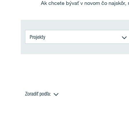
Ak chcete bývať v novom čo najskôr, 
Projekty
Zoradiť podľa:
B
y