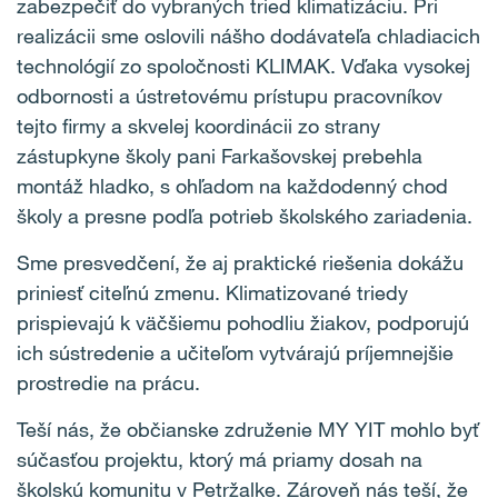
zabezpečiť do vybraných tried klimatizáciu. Pri
realizácii sme oslovili nášho dodávateľa chladiacich
technológií zo spoločnosti KLIMAK. Vďaka vysokej
odbornosti a ústretovému prístupu pracovníkov
tejto firmy a skvelej koordinácii zo strany
zástupkyne školy pani Farkašovskej prebehla
montáž hladko, s ohľadom na každodenný chod
školy a presne podľa potrieb školského zariadenia.
Sme presvedčení, že aj praktické riešenia dokážu
priniesť citeľnú zmenu. Klimatizované triedy
prispievajú k väčšiemu pohodliu žiakov, podporujú
ich sústredenie a učiteľom vytvárajú príjemnejšie
prostredie na prácu.
Teší nás, že občianske združenie MY YIT mohlo byť
súčasťou projektu, ktorý má priamy dosah na
školskú komunitu v Petržalke. Zároveň nás teší, že