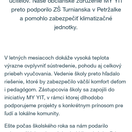
učiteľov. Naše občianske združenie MY YIT
preto podporilo ZŠ Turnianska v Petržalke
a pomohlo zabezpečiť klimatizačné
jednotky.
V letných mesiacoch dokáže vysoká teplota
výrazne ovplyvniť sústredenie, pohodu aj celkový
priebeh vyučovania. Vedenie školy preto hľadalo
riešenie, ktoré by zabezpečilo väčší komfort deťom
i pedagógom. Zástupcovia školy sa zapojili do
iniciatívy MY YIT, v rámci ktorej dlhodobo
podporujeme projekty s konkrétnym prínosom pre
ľudí a lokálne komunity.
Ešte počas školského roka sa nám podarilo