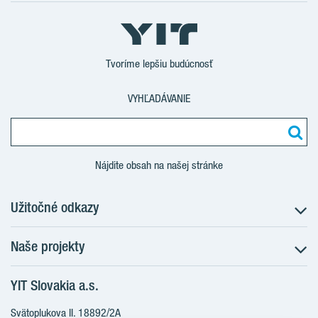
YouTube
Tvoríme lepšiu budúcnosť
VYHĽADÁVANIE
Nájdite obsah na našej stránke
Užitočné odkazy
Naše projekty
O nás
Prečo bývať s nami
YIT Slovakia a.s.
Družstevné bývanie
Udržateľnosť máme v DNA
NUPPU
Svätoplukova II. 18892/2A
Starostlivosť o zákazníkov