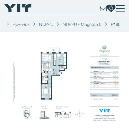
ва
Ружинов
NUPPU
NUPPU - Magnolia 5
P185