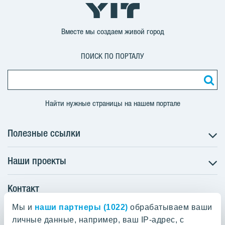
Вместе мы создаем живой город
ПОИСК ПО ПОРТАЛУ
Найти нужные страницы на нашем портале
Полезные ссылки
Наши проекты
O nás
Prečo bývať s nami
Контакт
Družstevné bývanie
Udržateľnosť máme v DNA
NUPPU
Svätoplukova II. 18892/2A
Мы и
Starostlivosť o zákazníkov
наши партнеры (1022)
обрабатываем ваши
ZWIRN
Bratislava - mestská časť Ružinov 821 08
личные данные, например, ваш IP-адрес, с
Financovanie