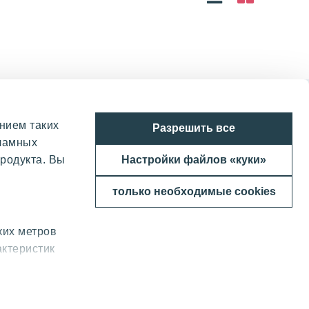
нием таких
Разрешить все
кламных
родукта. Вы
Настройки файлов «куки»
только необходимые cookies
ких метров
актеристик
бные