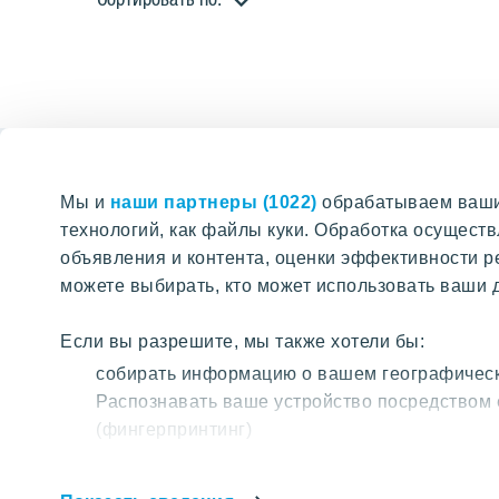
К
в
а
Мы и
наши партнеры (1022)
обрабатываем ваши 
р
технологий, как файлы куки. Обработка осущес
Вместе мы создаем живой город
объявления и контента, оценки эффективности р
т
можете выбирать, кто может использовать ваши д
ПОИСК ПО ПОРТАЛУ
Если вы разрешите, мы также хотели бы:
и
собирать информацию о вашем географическ
Найти нужные страницы на нашем
р
Распознавать ваше устройство посредством 
портале
(фингерпринтинг)
Узнайте больше о том, как обрабатываются ваши
сведения»
. Вы можете изменить или отозвать с