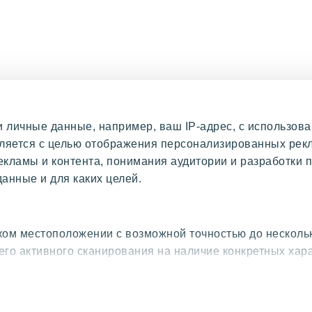
личные данные, например, ваш IP-адрес, с использова
твляется с целью отображения персонализированных ре
екламы и контента, понимания аудитории и разработки п
анные и для каких целей.
ом местоположении с возможной точностью до несколь
его активного сканирования на наличие конкретных хар
 личные данные, и задайте настройки в разделе
«подро
вое согласие в любое время в Заявлении о файлах куки.