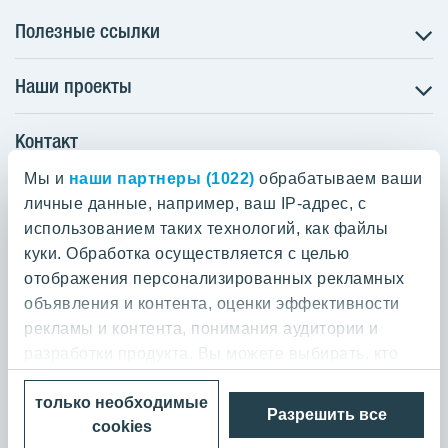
Полезные ссылки
Наши проекты
O nás
Prečo bývať s nami
Контакт
Družstevné bývanie
Udržateľnosť máme v DNA
NUPPU
Мы и
наши партнеры (1022)
обрабатываем ваши
Svätoplukova II. 18892/2A
Starostlivosť o zákazníkov
ZWIRN
Bratislava - mestská časť Ružinov 821 08
личные данные, например, ваш IP-адрес, с
Financovanie
Slovakia
использованием таких технологий, как файлы
ROZETA
Služba Starý za nový
куки. Обработка осуществляется с целью
MLYNÁRKA
Služba zariadenia bytu
отображения персонализированных рекламных
0800 800 474
ZWIRN OFFICE
объявления и контента, оценки эффективности
Novinky a médiá
info@yit.sk
рекламы и контента, понимания аудитории и
Pradiareň 1900
Kariéra
разработки продукта. Вы можете выбирать, кто
Kontakt
может использовать ваши данные и для каких
только необходимые
целей.
Разрешить все
Политика конфиденциальности
cookies
© 2026 YIT Corporation